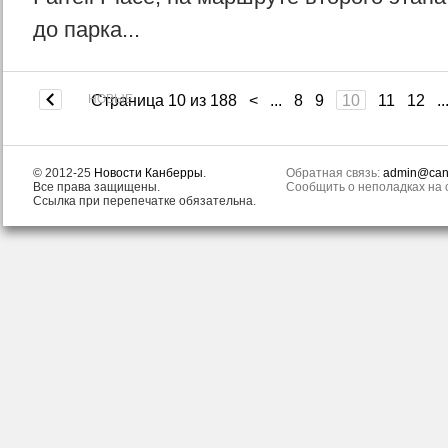
до парка...
НОВЫЕ
Страница 10 из 188
<
...
8
9
10
11
12
..
© 2012-25
Новости Канберры
.
Обратная связь:
admin@canb
Все права защищены.
Сообщить о неполадках на с
Ссылка при перепечатке обязательна.