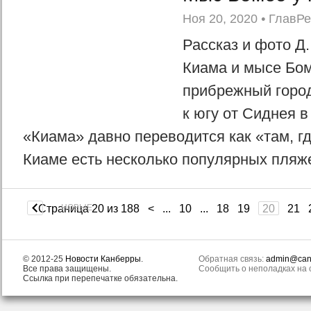
Ноя 20, 2020
•
ГлавР
Рассказ и фото Д.
Киама и мысе Бо
прибрежный город
к югу от Сиднея в 
«Киама» давно переводится как «там, г
Киаме есть несколько популярных пляже
Страница 20 из 188
НОВЫЕ
<
...
10
...
18
19
20
21
© 2012-25
Новости Канберры
.
Обратная связь:
admin@canb
Все права защищены.
Сообщить о неполадках на с
Ссылка при перепечатке обязательна.