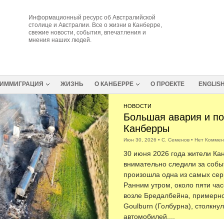
Информационный ресурс об Австралийской
столице и Австралии. Все о жизни в Канберре,
свежие новости, события, впечатления и
мнения наших людей.
ИММИГРАЦИЯ
ЖИЗНЬ
О КАНБЕРРЕ
О ПРОЕКТЕ
ENGLIS
НОВОСТИ
Большая авария и по
Канберры
Июн 30, 2026
•
С. Семенов
•
Нет Коммен
30 июня 2026 года жители Ка
внимательно следили за собы
произошла одна из самых сер
Ранним утром, около пяти часо
возле Бредалбейна, примерно 
Goulburn (Голбурна), столкну
автомобилей,...