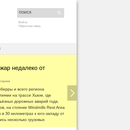
Войти
Обратная связь
H
жар недалеко от
тариев
нберры и всего региона
тиями на трассе Хьюм, где
ьёзных дорожных аварий года.
в, на стоянке Windmills Rest Area
в 30 километрах к юго-западу от
лись несколько грузовых