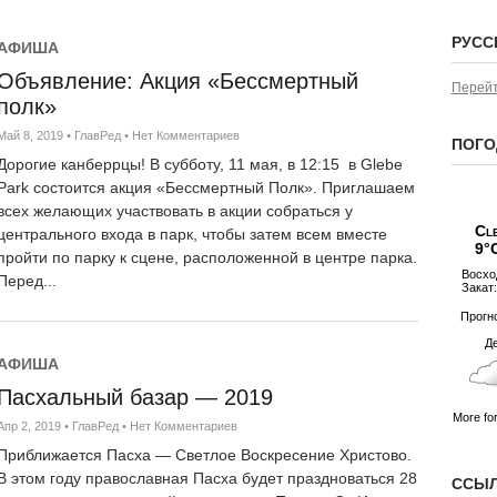
РУСС
АФИША
Объявление: Акция «Бессмертный
НОВОСТИ
Перейт
День АНЗАКа в Австр
полк»
традиция
Май 8, 2019
•
ГлавРед
•
Нет Комментариев
ПОГО
Апр 25, 2026
•
С. Семенов
•
Нет Коммен
Дорогие канберрцы! В субботу, 11 мая, в 12:15 в Glebe
Сегодня, 25 апреля 2026 год
Park состоится акция «Бессмертный Полк». Приглашаем
мероприятия, посвящённые Д
всех желающих участвовать в акции собраться у
Cl
дат национальной памяти. Эт
центрального входа в парк, чтобы затем всем вместе
9°
военнослужащим Австралии и
пройти по парку к сцене, расположенной в центре парка.
Восход
участвовавшим в военных кон
Перед...
Закат:
Галлиполи в 1915 году. Основ
Прогн
Во многих...
Д
АФИША
Пасхальный базар — 2019
More for
НОВОСТИ
Апр 2, 2019
•
ГлавРед
•
Нет Комментариев
Теракт на Бондае: ре
Приближается Пасха — Светлое Воскресение Христово.
властей
В этом году православная Пасха будет праздноваться 28
ССЫЛ
Дек 16, 2025
•
ГлавРед
•
Нет Комментар