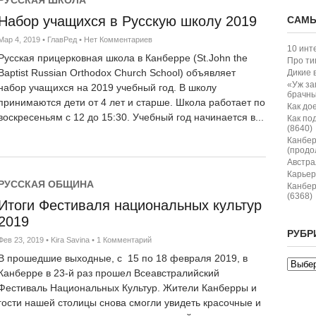
РУССКАЯ ШКОЛА
Набор учащихся в Русскую школу 2019
САМЫ
Мар 4, 2019
•
ГлавРед
•
Нет Комментариев
10 инт
Русская прицерковная школа в Канберре (St.John the
Про ти
АРХИТЕКТУРА
Baptist Russian Orthodox Church School) объявляет
Дикие 
Мост через Молонгло
«Уж за
набор учащихся на 2019 учебный год. В школу
брачны
артерия
принимаются дети от 4 лет и старше. Школа работает по
Как дое
воскресеньям с 12 до 15:30. Учебный год начинается в...
Как по
Окт 13, 2025
•
ГлавРед
•
Нет Комментар
(8640)
На западной окраине столицы
Канбер
(продо
стройка Molonglo River Bridge
Австрал
январе 2024 года, мост свяже
Карьер
остальной сетью города и зав
РУССКАЯ ОБЩИНА
Канбер
Gorton Drive. Срок сдачи сер
(6368)
Итоги Фестиваля национальных культур
Канберры это мост-рекордсмен
2019
РУБР
Фев 23, 2019
•
Kira Savina
•
1 Комментарий
В прошедшие выходные, с 15 по 18 февраля 2019, в
Канберре в 23-й раз прошел Всеавстралийский
Фестиваль Национальных Культур. Жители Канберры и
НОВОСТИ
Трагедия в Канберре
гости нашей столицы снова смогли увидеть красочные и