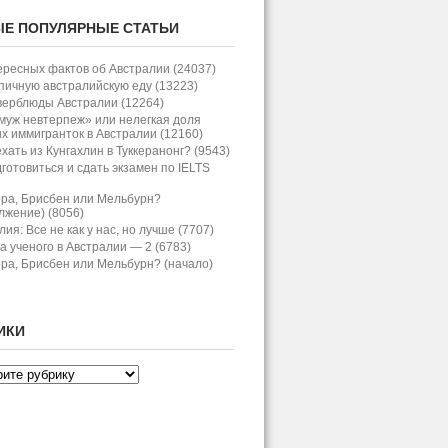
Е ПОПУЛЯРНЫЕ СТАТЬИ
ересных фактов об Австралии (24037)
пичную австралийскую еду (13223)
верблюды Австралии (12264)
: новая транспортная
муж невтерпеж» или нелегкая доля
х иммигранток в Австралии (12160)
хать из Кунгахлин в Туккеранонг? (9543)
дготовиться и сдать экзамен по IELTS
иев
 уже больше полутора лет идёт
ра, Брисбен или Мельбурн?
лжение) (8056)
, строительство которого началось в
ия: Все не как у нас, но лучше (7707)
т Denman Prospect и Whitlam с
а ученого в Австралии — 2 (6783)
ершит критически важную ось John
ра, Брисбен или Мельбурн? (начало)
едина 2026 года. По меркам
: около 227...
ИКИ
: первая смерть на