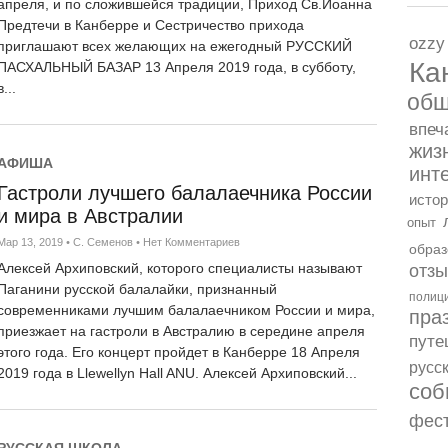
апреля, и по сложившейся традиции, Приход Св.Иоанна
Предтечи в Канберре и Сестричество прихода
14 декабря 2025 года в Сидне
ozzy
приглашают всех желающих на ежегодный РУССКИЙ
Beach, произошёл крупный те
Ка
ПАСХАЛЬНЫЙ БАЗАР 13 Апреля 2019 года, в субботу,
Австралию и мир. Вечером, ок
в...
время общественного меропри
об
празднования первой ночи евр
впеч
вооружённых человека открыл
жиз
числе которой были...
АФИША
инт
Гастроли лучшего балалаечника России
истор
и мира в Австралии
опыт
ЖИЛЬЕ
Мар 13, 2019
•
С. Семенов
•
Нет Комментариев
образ
Рынок жилья в Канбе
Алексей Архиповский, которого специалисты называют
отз
Ноя 20, 2025
•
ГлавРед
•
Нет Комментар
Паганини русской балалайки, признанный
полиц
современниками лучшим балалаечником России и мира,
Продолжение темы рынка нед
пра
приезжает на гастроли в Австралию в середине апреля
таким же медленным в отличии
путе
этого года. Его концерт пройдет в Канберре 18 Апреля
цены просто взлетели. Эта ве
русс
2019 года в Llewellyn Hall ANU. Алексей Архиповский...
лихорадки, спокойная. Индекс 
соб
крупные города обгоняют рег
3,2% за год. Канберра вписыва
фес