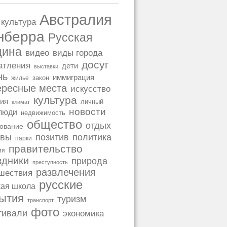
е, на знаменитом пляже Bondi
Австралия
 культура
ррористический акт, потрясший
нберра
оло 18:47 местного времени, во
Русская
ятия «Chanukah by the Sea»,
щина
видео
виды города
ейского праздника Хануки, два
досуг
атления
дети
и огонь по собравшейся толпе, в
выставки
нь
иммиграция
закон
жилье
ересные места
искусство
культура
ия
личный
климат
новости
люди
недвижимость
общество
отдых
ование
рре: медленный рост
позитив
политика
ывы
парки
иев
правительство
ия
вижимости в ноябре рынок был все
здники
природа
преступность
, например, от Брисбена, где
развлечения
шествия
сна, в отличие от прошлогодней
русские
кая школа
PropTrack за октябрь показал, что
ытия
туризм
ионы, с общим подъёмом цен на
транспорт
фото
ется в...
тивали
экономика