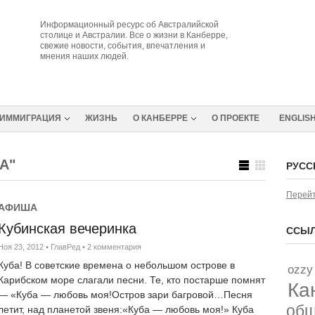
Информационный ресурс об Австралийской
столице и Австралии. Все о жизни в Канберре,
свежие новости, события, впечатления и
мнения наших людей.
ИММИГРАЦИЯ
ЖИЗНЬ
О КАНБЕРРЕ
О ПРОЕКТЕ
ENGLIS
А"
РУСС
Перейт
АФИША
Кубинская вечеринка
ССЫЛ
Ноя 23, 2012
•
ГлавРед
•
2 комментария
Куба! В советские времена о небольшом острове в
ozzy
Карибском море слагали песни. Те, кто постарше помнят
Ка
— «Куба — любовь моя!Остров зари багровой…Песня
об
летит, над планетой звеня:«Куба — любовь моя!» Куба