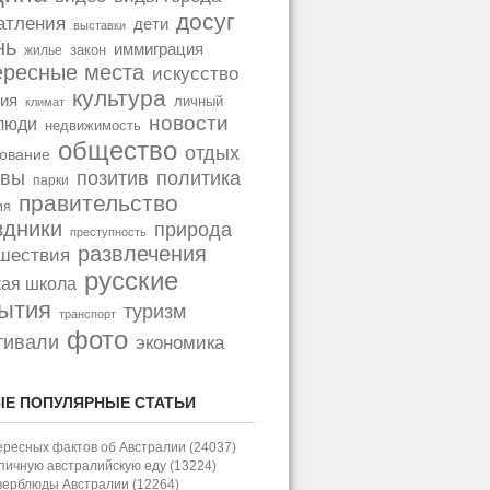
досуг
атления
дети
выставки
нь
иммиграция
закон
жилье
ересные места
искусство
культура
ия
личный
климат
новости
люди
недвижимость
общество
отдых
ование
позитив
политика
ывы
парки
правительство
ия
здники
природа
преступность
развлечения
шествия
русские
кая школа
ытия
туризм
транспорт
фото
тивали
экономика
Е ПОПУЛЯРНЫЕ СТАТЬИ
ересных фактов об Австралии (24037)
пичную австралийскую еду (13224)
верблюды Австралии (12264)