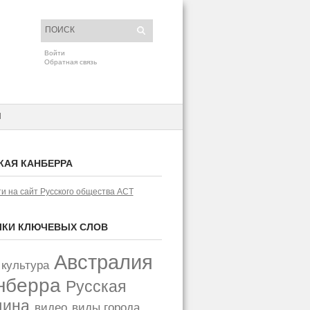
Войти
Обратная связь
H
КАЯ КАНБЕРРА
и на сайт Русского общества АСТ
КИ КЛЮЧЕВЫХ СЛОВ
Австралия
 культура
нберра
Русская
щина
видео
виды города