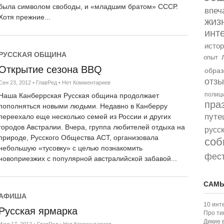
была символом свободы, и «младшим братом» СССР.
впеч
Хотя прежние...
жиз
инт
истор
РУССКАЯ ОБЩИНА
опыт
Открытие сезона BBQ
образ
отз
Сен 23, 2012
•
ГлавРед
•
Нет Комментариев
полиц
Наша Канберрская Русская община продолжает
пра
пополняться новыми людьми. Недавно в Канберру
путе
переехало еще несколько семей из России и других
городов Австралии. Вчера, группа любителей отдыха на
русс
природе, Русского Общества АСТ, организовала
соб
небольшую «тусовку» с целью познакомить
фес
новоприезжих с популярной австралийской забавой...
САМЫ
АФИША
10 инт
Русская ярмарка
Про ти
Дикие 