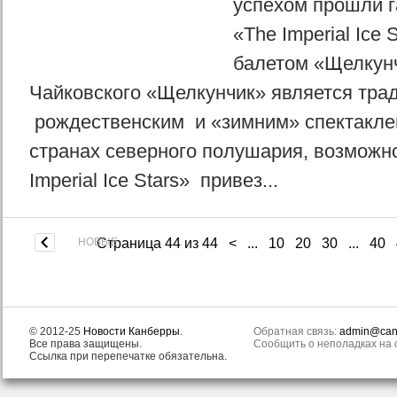
успехом прошли г
«The Imperial Ice 
балетом «Щелкунч
Чайковского «Щелкунчик» является тр
рождественским и «зимним» спектакле
странах северного полушария, возможн
Imperial Ice Stars» привез...
НОВЫЕ
Страница 44 из 44
<
...
10
20
30
...
40
© 2012-25
Новости Канберры
.
Обратная связь:
admin@canb
Все права защищены.
Сообщить о неполадках на с
Ссылка при перепечатке обязательна.