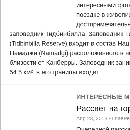
интересными фот
поездке в живопи
достпримечатель
заповедник Тидбинбилла. Заповедник 
(Tidbinbilla Reserve) входит в состав Н
Намаджи (Namadgi) расположенного в н
близости от Канберры. Заповедник зан
54.5 км², в его границы входит...
ИНТЕРЕСНЫЕ М
Рассвет на г
Апр 23, 2013
•
ГлавРе
Очередной расска