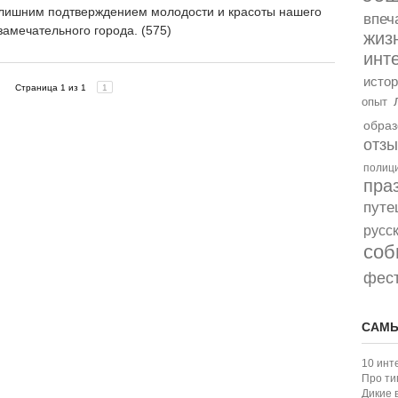
лишним подтверждением молодости и красоты нашего
впеч
замечательного города. (575)
жиз
инт
истор
Страница 1 из 1
1
опыт
образ
отз
полиц
пра
путе
русс
соб
фес
САМЫ
10 инт
Про ти
Дикие 