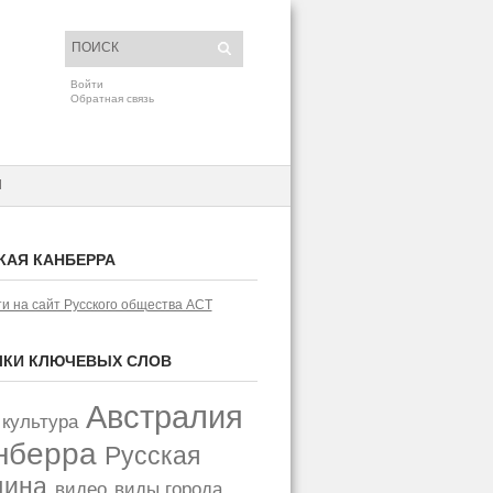
Войти
Обратная связь
H
КАЯ КАНБЕРРА
и на сайт Русского общества АСТ
КИ КЛЮЧЕВЫХ СЛОВ
Австралия
 культура
нберра
Русская
щина
видео
виды города