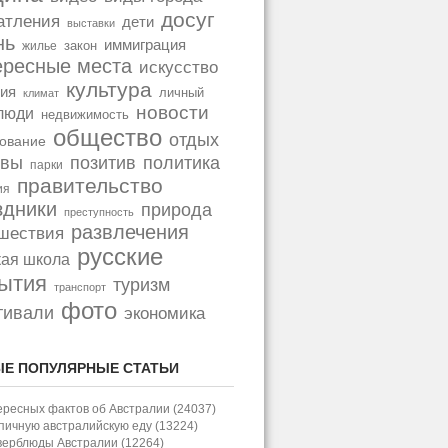
досуг
атления
дети
выставки
нь
иммиграция
закон
жилье
ересные места
искусство
культура
ия
личный
климат
новости
люди
недвижимость
общество
отдых
ование
позитив
политика
ывы
парки
правительство
ия
здники
природа
преступность
развлечения
шествия
русские
кая школа
ытия
туризм
транспорт
фото
тивали
экономика
Е ПОПУЛЯРНЫЕ СТАТЬИ
ересных фактов об Австралии (24037)
пичную австралийскую еду (13224)
верблюды Австралии (12264)