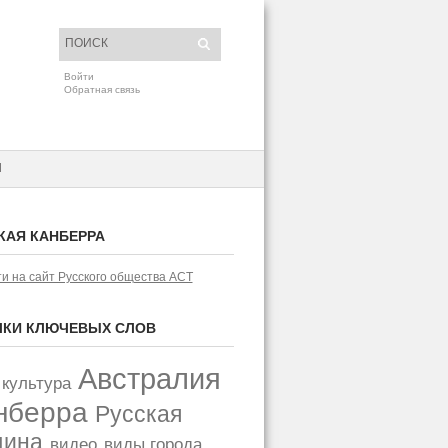
Войти
Обратная связь
H
КАЯ КАНБЕРРА
и на сайт Русского общества АСТ
КИ КЛЮЧЕВЫХ СЛОВ
Австралия
 культура
нберра
Русская
щина
видео
виды города