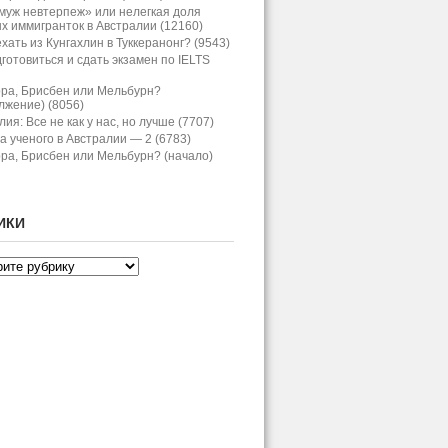
муж невтерпеж» или нелегкая доля
х иммигранток в Австралии (12160)
хать из Кунгахлин в Туккеранонг? (9543)
дготовиться и сдать экзамен по IELTS
ра, Брисбен или Мельбурн?
лжение) (8056)
ия: Все не как у нас, но лучше (7707)
а ученого в Австралии — 2 (6783)
ра, Брисбен или Мельбурн? (начало)
ИКИ