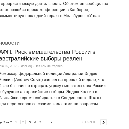
террористическую деятельность. Об этом он сообщил на
состоявшейся пресс-конференции в Канберре,
комментируя последний теракт в Мельбурне. «У нас
НОВОСТИ
АФП: Риск вмешательства России в
австралийские выборы реален
Июн 5, 2017
•
ГлавРед
•
Нет Комментариев
Комиссар федеральной полиции Австралии Эндрю
Колвин (Andrew Colvin) заявил на прошлой неделе, что
было бы наивно отрицать угрозу вмешательства России
в будущие австралийские выборы. Эндрю Колвин в
ближайшее время собирается в Соединенные Штаты
для переговоров со своими коллегами по вопросам...
СТАРЫЕ
а 2 из 7
1
2
3
4
5
...
>