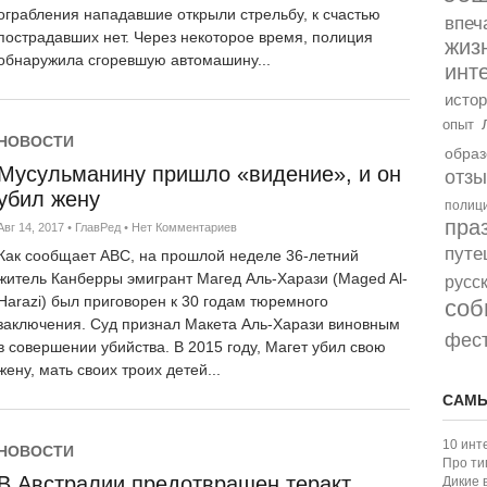
ограбления нападавшие открыли стрельбу, к счастью
впеч
пострадавших нет. Через некоторое время, полиция
жиз
обнаружила сгоревшую автомашину...
инт
истор
опыт
НОВОСТИ
образ
Мусульманину пришло «видение», и он
отз
убил жену
полиц
пра
Авг 14, 2017
•
ГлавРед
•
Нет Комментариев
путе
Как сообщает ABC, на прошлой неделе 36-летний
житель Канберры эмигрант Магед Аль-Харази (Maged Al-
русс
Harazi) был приговорен к 30 годам тюремного
соб
заключения. Суд признал Макета Аль-Харази виновным
фес
в совершении убийства. В 2015 году, Магет убил свою
жену, мать своих троих детей...
САМЫ
10 инт
НОВОСТИ
Про ти
В Австралии предотвращен теракт
Дикие 