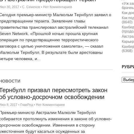
«Уж за
Июл 30, 2017
•
С. Семенов
•
Нет Комментариев
брачны
Как дое
Сегодня премьер-министр Малкольм Тернбулл заявил о
Как по
предотвращении теракта. Заявление главы
(8640)
правительства транслировал австралийский телеканал
Канбер
(продо
Seven Network. «Прошлой ночью прошла крупная
Австрал
операция по предотвращению террористического
Карьер
заговора с целью уничтожения самолета», — сказал
Канбер
(6368)
Малкольм Тернбулл. В результате были арестованы
четыре человека, и...
РУБР
НОВОСТИ
Тернбулл призвал пересмотреть закон
об условно-досрочном освобождении
Июн 8, 2017
•
ГлавРед
•
Нет Комментариев
Премьер-министр Австралии Малколм Тернбулл
собирается протолкнуть изменения в законе об условно-
досрочном освобождении. Изменения в сторону
ужесточения будут касаться осужденных за