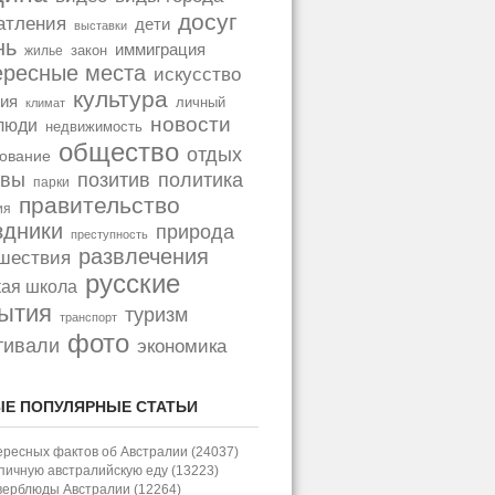
досуг
атления
дети
выставки
нь
иммиграция
закон
жилье
ересные места
искусство
культура
ия
личный
климат
новости
люди
недвижимость
общество
отдых
ование
позитив
политика
ывы
парки
правительство
ия
здники
природа
преступность
развлечения
шествия
русские
кая школа
ытия
туризм
транспорт
фото
тивали
экономика
Е ПОПУЛЯРНЫЕ СТАТЬИ
ересных фактов об Австралии (24037)
пичную австралийскую еду (13223)
верблюды Австралии (12264)