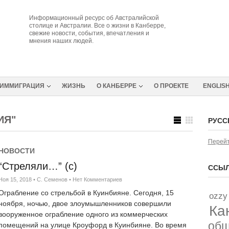
Информационный ресурс об Австралийской
столице и Австралии. Все о жизни в Канберре,
свежие новости, события, впечатления и
мнения наших людей.
ИММИГРАЦИЯ
ЖИЗНЬ
О КАНБЕРРЕ
О ПРОЕКТЕ
ENGLIS
ИЯ"
РУСС
Перейт
НОВОСТИ
“Стреляли…” (с)
ССЫЛ
Ноя 15, 2018
•
С. Семенов
•
Нет Комментариев
Ограбление со стрельбой в Куинбияне. Сегодня, 15
ozzy
ноября, ночью, двое злоумышленников совершили
Ка
вооруженное ограбление одного из коммерческих
об
помещений на улице Кроуфорд в Куинбияне. Во время