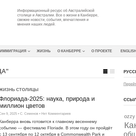
Информационный ресурс об Австралийской
столице и Австралии. Все о жизни в Канберре,
свежие новости, события, впечатления и
мнения наших людей.
ИММИГРАЦИЯ
ЖИЗНЬ
О КАНБЕРРЕ
О ПРОЕКТЕ
ENGLIS
ДА"
РУСС
Перейт
ЖИЗНЬ СТОЛИЦЫ
Флориада-2025: наука, природа и
ССЫЛ
миллион цветов
Сен 9, 2025
•
С. Семенов
•
Нет Комментариев
ozzy
Канберра вновь готовится к главному весеннему
Ка
событию — фестивалю Floriade. В этом году он пройдёт
об
с 13 сентября по 12 октября в Commonwealth Park и