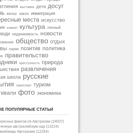
досуг
атления
дети
выставки
нь
иммиграция
закон
жилье
ересные места
искусство
культура
ия
личный
климат
новости
люди
недвижимость
общество
отдых
ование
позитив
политика
ывы
парки
правительство
ия
здники
природа
преступность
развлечения
шествия
русские
кая школа
ытия
туризм
транспорт
фото
тивали
экономика
Е ПОПУЛЯРНЫЕ СТАТЬИ
ересных фактов об Австралии (24037)
пичную австралийскую еду (13224)
верблюды Австралии (12264)