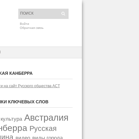
Войти
Обратная связь
H
КАЯ КАНБЕРРА
и на сайт Русского общества АСТ
КИ КЛЮЧЕВЫХ СЛОВ
Австралия
 культура
нберра
Русская
щина
видео
виды города