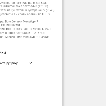
муж невтерпеж» или нелегкая доля
х иммигранток в Австралии (12160)
хать из Кунгахлин в Туккеранонг? (9543)
дготовиться и сдать экзамен по IELTS
ра, Брисбен или Мельбурн?
лжение) (8056)
ия: Все не как у нас, но лучше (7707)
а ученого в Австралии — 2 (6783)
ра, Брисбен или Мельбурн? (начало)
ИКИ