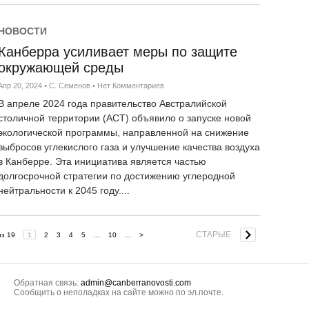
НОВОСТИ
Канберра усиливает меры по защите
окружающей среды
Апр 20, 2024
•
С. Семенов
•
Нет Комментариев
В апреле 2024 года правительство Австралийской
столичной территории (ACT) объявило о запуске новой
экологической программы, направленной на снижение
выбросов углекислого газа и улучшение качества воздуха
в Канберре. Эта инициатива является частью
долгосрочной стратегии по достижению углеродной
нейтральности к 2045 году....
СТАРЫЕ
з 19
1
2
3
4
5
...
10
...
>
Обратная связь:
admin@canberranovosti.com
Сообщить о неполадках на сайте можно по эл.почте.