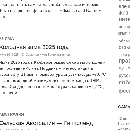
обещает стать самым масштабным за всю историю.
впеч
Тема нынешнего фестиваля — «Science and Nature»,
жиз
что...
инт
истор
опыт
КЛИМАТ
образ
Холодная зима 2025 года
отз
Июл 14, 2025
•
С. Семенов
•
Нет Комментариев
полиц
пра
Июнь 2025 года в Канберре оказался самым холодным
путе
за последние 40 лет. По данным метеостанции в
аэропорту, 21 июня температура опустилась до −7,6 °C
русс
— это рекордный минимум для этого месяца с 1984
соб
года. Средняя ночная температура составила −2,7 °C,
фес
что почти...
САМЫ
АВСТРАЛИЯ
10 инт
Сельская Австралия — Гиппсленд
Про ти
Дикие 