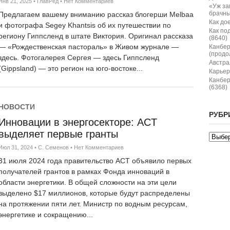
Янв 21, 2025
•
ГлавРед
•
Нет Комментариев
«Уж за
брачны
Предлагаем вашему вниманию рассказ блогерши Melbaa
Как дое
и фотографа Segey Khantsis об их путешествии по
Как по
региону Гиппсленд в штате Виктория. Оригинал рассказа
(8640)
— «Рождественская пастораль» в Живом журнале —
Канбер
(продо
здесь. Фотогалерея Сергея — здесь Гиппсленд
Австрал
(Gippsland) — это регион на юго-востоке...
Карьер
Канбер
(6368)
НОВОСТИ
РУБР
Инновации в энергосекторе: ACT
выделяет первые гранты
Июл 31, 2024
•
С. Семенов
•
Нет Комментариев
31 июля 2024 года правительство ACT объявило первых
получателей грантов в рамках Фонда инноваций в
области энергетики. В общей сложности на эти цели
выделено $17 миллионов, которые будут распределены
на протяжении пяти лет. Министр по водным ресурсам,
энергетике и сокращению...