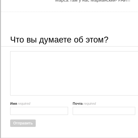
Марса.Там у нас Марианский- РАЙ!!!
Что вы думаете об этом?
Имя
required
Почта
required