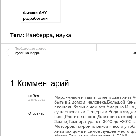
Физики АНУ
разработали
оборудование
против «волн-
Теги:
Канберра
,
наука
убийц»
Предыдущая запись
Музей Канберры
Нов
1 Комментарий
МАЙКЛ
:
Марс -живой и там вполне может жить 
Дек 6, 2012
быть в 2 домом. человека.Большой Кань
площадь больше чем вся Америка.И на 
существовать и Пещеры и Вода в жидко
Ответить
виде,Растительность,Давление атмосфе
Земле,Температура от -30*С до +20*С.з
Метеоров, накрой пленкой и всё и у теб
живи как дома и самое лучшее место дл