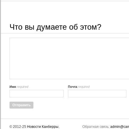
Что вы думаете об этом?
Имя
required
Почта
required
© 2012-25
Новости Канберры
.
Обратная связь:
admin@canb