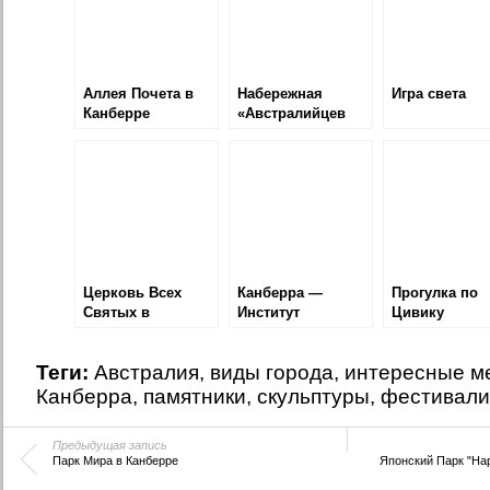
Аллея Почета в
Набережная
Игра света
Канберре
«Австралийцев
года»
Церковь Всех
Канберра —
Прогулка по
Святых в
Институт
Цивику
Канберре
биоисследований
АНУ
Теги:
Австралия
,
виды города
,
интересные м
Канберра
,
памятники
,
скульптуры
,
фестивали
Предыдущая запись
Парк Мира в Канберре
Японский Парк "Нар