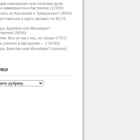
муж невтерпеж» или нелегкая доля
х иммигранток в Австралии (12160)
хать из Кунгахлин в Туккеранонг? (9543)
дготовиться и сдать экзамен по IELTS
ра, Брисбен или Мельбурн?
лжение) (8056)
ия: Все не как у нас, но лучше (7707)
а ученого в Австралии — 2 (6783)
ра, Брисбен или Мельбурн? (начало)
ИКИ