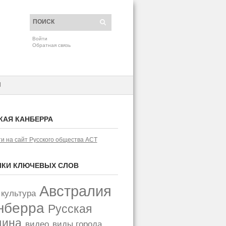
Войти
Обратная связь
H
КАЯ КАНБЕРРА
и на сайт Русского общества АСТ
КИ КЛЮЧЕВЫХ СЛОВ
Австралия
 культура
нберра
Русская
щина
видео
виды города