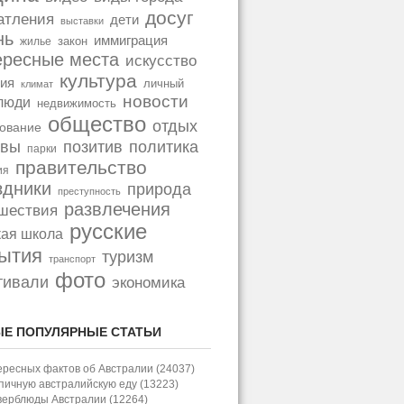
досуг
атления
дети
выставки
нь
иммиграция
закон
жилье
ересные места
искусство
культура
ия
личный
климат
новости
люди
недвижимость
общество
отдых
ование
позитив
политика
ывы
парки
правительство
ия
здники
природа
преступность
развлечения
шествия
русские
кая школа
ытия
туризм
транспорт
фото
тивали
экономика
Е ПОПУЛЯРНЫЕ СТАТЬИ
ересных фактов об Австралии (24037)
пичную австралийскую еду (13223)
верблюды Австралии (12264)