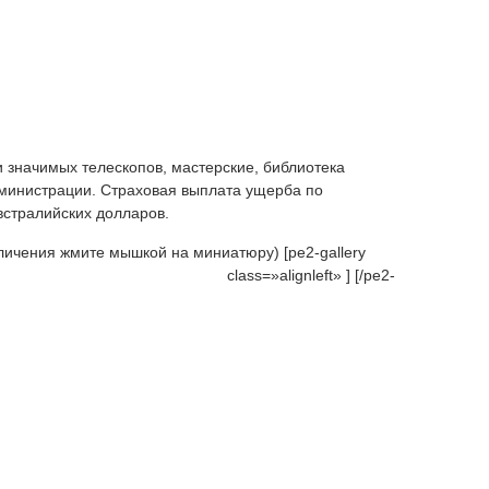
 значимых телескопов, мастерские, библиотека
дминистрации. Страховая выплата ущерба по
встралийских долларов.
еличения жмите мышкой на миниатюру) [pe2-gallery
class=»alignleft» ]
[/pe2-