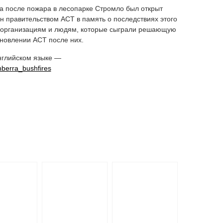
ода после пожара в лесопарке Стромло был открыт
 правительством АСТ в память о последствиях этого
м организациям и людям, которые сыграли решающую
ановлении АСТ после них.
нглийском языке —
nberra_bushfires