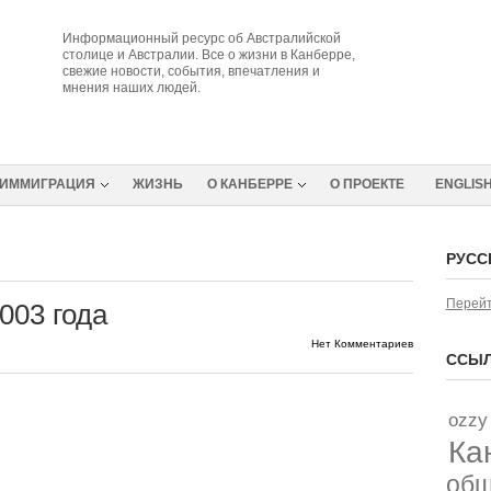
Информационный ресурс об Австралийской
столице и Австралии. Все о жизни в Канберре,
свежие новости, события, впечатления и
мнения наших людей.
ИММИГРАЦИЯ
ЖИЗНЬ
О КАНБЕРРЕ
О ПРОЕКТЕ
ENGLIS
РУСС
Перейт
003 года
Нет Комментариев
ССЫЛ
ozzy
Ка
об