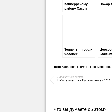
Канберрскому
Пожар 
району Хакетт —
50 лет!
Теннент — гора и
Церков
человек
Святых
Канбер
Теги:
Канберра
,
климат
,
люди
,
мероприя
Предыдущая запись
Набор учащихся в Русскую школу - 2013
Что вы думаете об этом?