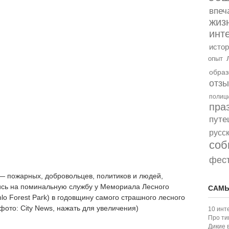
впеч
жиз
инт
истор
опыт
образ
отз
полиц
пра
путе
русс
соб
фес
— пожарных, добровольцев, политиков и людей,
ись на поминальную службу у Мемориала Лесного
САМЫ
mlo Forest Park) в годовщину самого страшного лесного
фото: City News, нажать для увеличения)
10 инт
Про ти
Дикие 