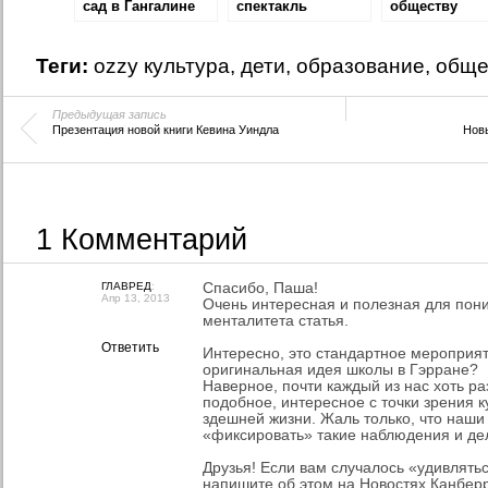
сад в Гангалине
спектакль
обществу
«Доктор Айболит»
Теги:
ozzy культура
,
дети
,
образование
,
обще
Предыдущая запись
Презентация новой книги Кевина Уиндла
Новы
1 Комментарий
ГЛАВРЕД
:
Спасибо, Паша!
Апр 13, 2013
Очень интересная и полезная для пон
менталитета статья.
Ответить
Интересно, это стандартное мероприят
оригинальная идея школы в Гэрране?
Наверное, почти каждый из нас хоть р
подобное, интересное с точки зрения 
здешней жизни. Жаль только, что наши
«фиксировать» такие наблюдения и де
Друзья! Если вам случалось «удивлят
напишите об этом на Новостях Канбер