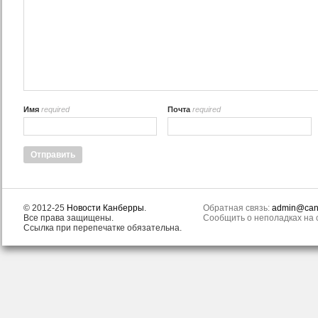
Имя
required
Почта
required
© 2012-25
Новости Канберры
.
Обратная связь:
admin@canb
Все права защищены.
Сообщить о неполадках на с
Ссылка при перепечатке обязательна.