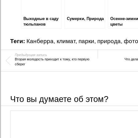
Выходные в саду
Сумерки, Природа
Осенне-зимни
тюльпанов
цветы
Теги:
Канберра
,
климат
,
парки
,
природа
,
фот
Предыдущая запись
Вторая молодость приходит к тому, кто первую
Что дел
сберег
Что вы думаете об этом?