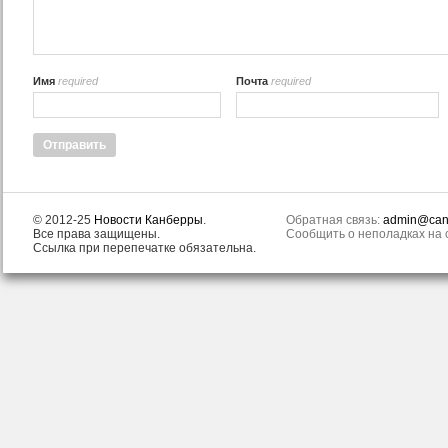
Имя
required
Почта
required
© 2012-25
Новости Канберры
.
Обратная связь:
admin@canb
Все права защищены.
Сообщить о неполадках на с
Ссылка при перепечатке обязательна.