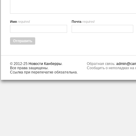
Имя
required
Почта
required
© 2012-25
Новости Канберры
.
Обратная связь:
admin@canb
Все права защищены.
Сообщить о неполадках на с
Ссылка при перепечатке обязательна.