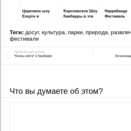
Цирковое шоу
Королевское Шоу
Наррaбанда
Empire в
Канберры в эти
Фестиваль
Канберре
выходные
Теги:
досуг
,
культура
,
парки
,
природа
,
развле
фестивали
Предыдущая запись
"Конец света" в Канберре
Легализац
Что вы думаете об этом?