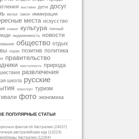
досуг
атления
дети
выставки
нь
иммиграция
закон
жилье
ересные места
искусство
культура
ия
личный
климат
новости
люди
недвижимость
общество
отдых
ование
позитив
политика
ывы
парки
правительство
ия
здники
природа
преступность
развлечения
шествия
русские
кая школа
ытия
туризм
транспорт
фото
тивали
экономика
Е ПОПУЛЯРНЫЕ СТАТЬИ
ересных фактов об Австралии (24037)
пичную австралийскую еду (13223)
верблюды Австралии (12264)