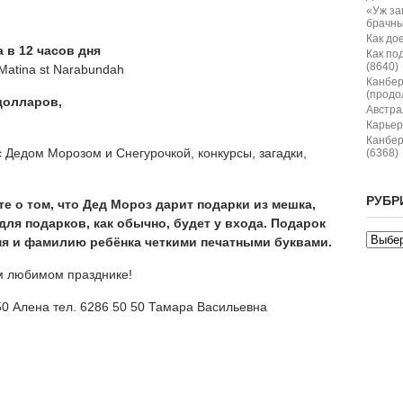
«Уж за
брачны
Как дое
 в 12 часов дня
Как по
(8640)
Мatina st Narabundah
Канбер
(продо
долларов,
Австрал
Карьер
Канбер
с Дедом Морозом и Снегурочкой, конкурсы, загадки,
(6368)
РУБР
е о том, что Дед Мороз дарит подарки из мешка,
ля подарков, как обычно, будет у входа. Подарок
мя и фамилию ребёнка четкими печатными буквами.
м любимом празднике!
50 Алена тел. 6286 50 50 Тамара Васильевна