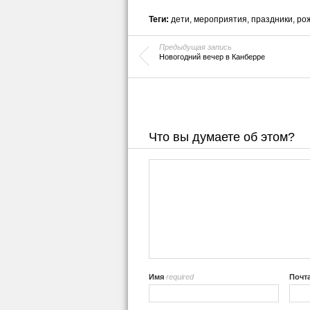
Теги:
дети
,
мероприятия
,
праздники
,
ро
Предыдущая запись
Новогодний вечер в Канберре
Что вы думаете об этом?
Имя
required
Почт