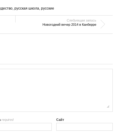
ждество
,
русская школа
,
русские
Следующая запись
Новогодний вечер 2014 в Канберре
а
required
Сайт