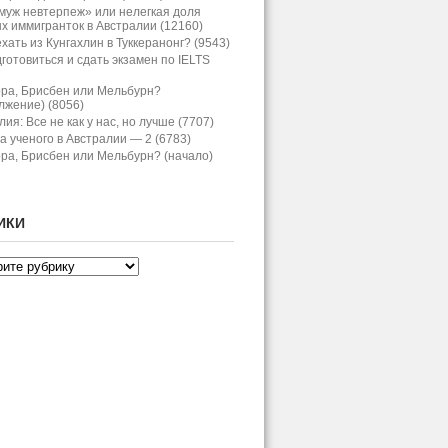
муж невтерпеж» или нелегкая доля
х иммигранток в Австралии (12160)
хать из Кунгахлин в Туккеранонг? (9543)
дготовиться и сдать экзамен по IELTS
ра, Брисбен или Мельбурн?
лжение) (8056)
ия: Все не как у нас, но лучше (7707)
а ученого в Австралии — 2 (6783)
ра, Брисбен или Мельбурн? (начало)
ИКИ