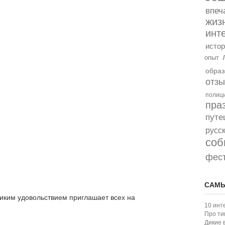
впеч
жиз
инт
истор
опыт
образ
отз
полиц
пра
путе
русс
соб
фес
САМЫ
иким удовольствием приглашает всех на
10 инт
Про ти
Дикие 