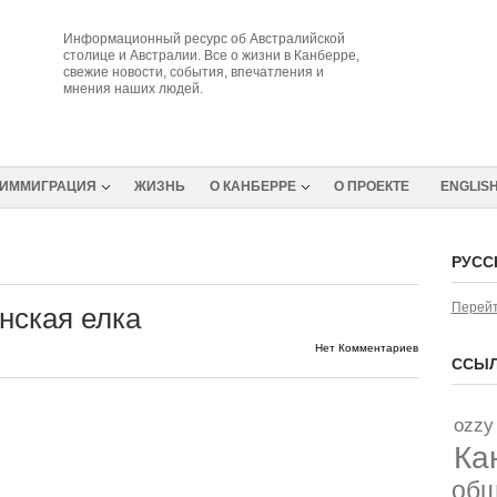
Информационный ресурс об Австралийской
столице и Австралии. Все о жизни в Канберре,
свежие новости, события, впечатления и
мнения наших людей.
ИММИГРАЦИЯ
ЖИЗНЬ
О КАНБЕРРЕ
О ПРОЕКТЕ
ENGLIS
РУСС
Перейт
нская елка
Нет Комментариев
ССЫЛ
ozzy
Ка
об