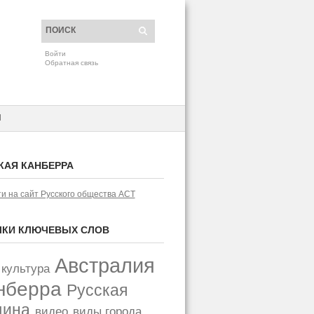
Войти
Обратная связь
H
КАЯ КАНБЕРРА
и на сайт Русского общества АСТ
КИ КЛЮЧЕВЫХ СЛОВ
Австралия
 культура
нберра
Русская
щина
видео
виды города