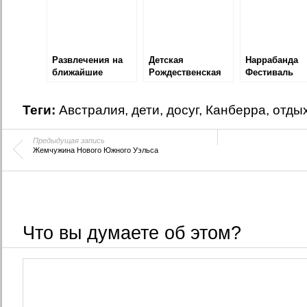
Развлечения на
Детская
Наррaбанда
ближайшие
Рождественская
Фестиваль
выходные
Елка
Теги:
Австралия
,
дети
,
досуг
,
Канберра
,
отды
Предыдущая запись
Жемчужина Нового Южного Уэльса
Что вы думаете об этом?