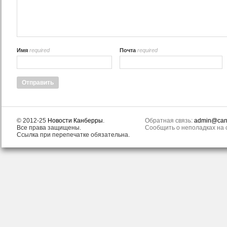
Имя
required
Почта
required
© 2012-25
Новости Канберры
.
Обратная связь:
admin@canb
Все права защищены.
Сообщить о неполадках на с
Ссылка при перепечатке обязательна.