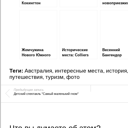
Кокингтон
новоприезжих
Часть 1
Жемчужина
Исторические
Весенний
Нового Южного
места: Colliers
Бангендор
Уэльса
Homestead
Теги:
Австралия
,
интересные места
,
история
путешествия
,
туризм
,
фото
Предыдущая запись
Детский спектакль "Самый маленький гном"