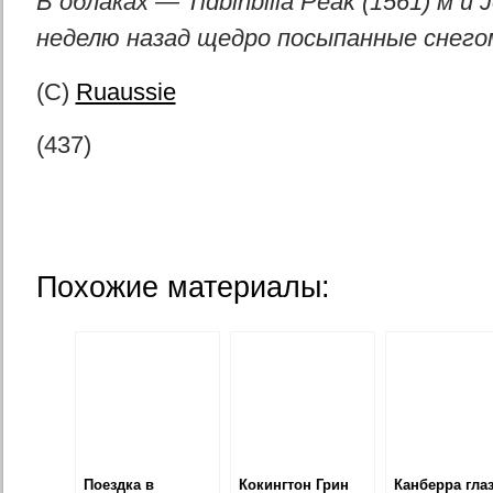
В облаках — Tidbinbilla Peak (1561) м и 
неделю назад щедро посыпанные снего
(С)
Ruaussie
(437)
Похожие материалы:
Поездка в
Кокингтон Грин
Канберра гла