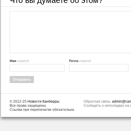
Что вы думаете об этом?
Имя
required
Почта
required
© 2012-25
Новости Канберры
.
Обратная связь:
admin@canb
Все права защищены.
Сообщить о неполадках на с
Ссылка при перепечатке обязательна.