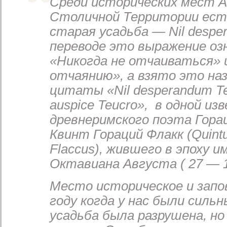
Среди исторических мест 
Столичной Территории есть
старая усадьба — Nil despe
переводе это выражение оз
«Никогда не отчаиваться»
отчаянию», а взято это наз
цитаты «Nil desperandum Te
auspice Teucro», в одной из
древнеримского поэта Горац
Квинт Гораций Флакк (Quintu
Flaccus), жившего в эпоху 
Октавиана Августа ( 27 — 14 
Место историческое и запов
году когда у нас были силь
усадьба была разрушена, но