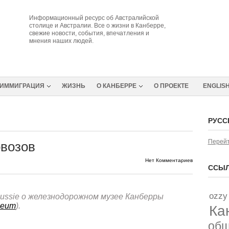
Информационный ресурс об Австралийской
столице и Австралии. Все о жизни в Канберре,
свежие новости, события, впечатления и
мнения наших людей.
ИММИГРАЦИЯ
ЖИЗНЬ
О КАНБЕРРЕ
О ПРОЕКТЕ
ENGLIS
РУСС
Перейт
возов
Нет Комментариев
ССЫЛ
ozzy
ussie о железнодорожном музее Канберры
seum
).
Ка
об