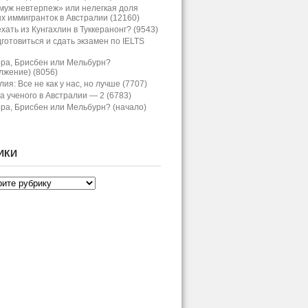
муж невтерпеж» или нелегкая доля
х иммигранток в Австралии (12160)
хать из Кунгахлин в Туккеранонг? (9543)
дготовиться и сдать экзамен по IELTS
ра, Брисбен или Мельбурн?
лжение) (8056)
ия: Все не как у нас, но лучше (7707)
а ученого в Австралии — 2 (6783)
ра, Брисбен или Мельбурн? (начало)
ИКИ