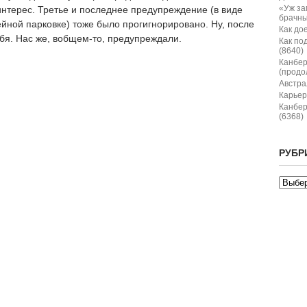
«Уж за
нтерес. Третье и последнее предупреждение (в виде
брачны
йной парковке) тоже было прогигнорировано. Ну, после
Как дое
ебя. Нас же, вобщем-то, предупреждали.
Как по
(8640)
Канбер
(продо
Австрал
Карьер
Канбер
(6368)
РУБР