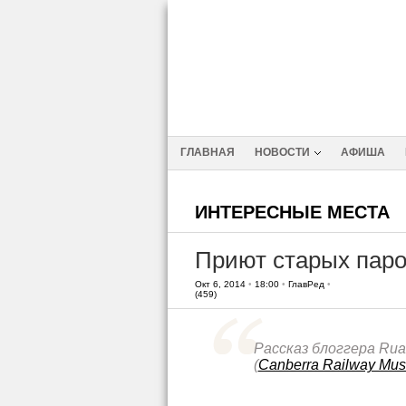
ГЛАВНАЯ
НОВОСТИ
АФИША
ИНТЕРЕСНЫЕ МЕСТА
Приют старых паро
Окт 6, 2014
•
18:00
•
ГлавРед
•
(459)
Рассказ блоггера Rua
(
Canberra Railway Mu