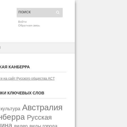
Войти
Обратная связь
H
КАЯ КАНБЕРРА
и на сайт Русского общества АСТ
КИ КЛЮЧЕВЫХ СЛОВ
Австралия
 культура
нберра
Русская
щина
видео
виды города