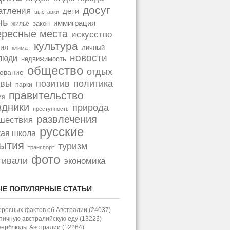
досуг
атления
дети
выставки
нь
иммиграция
закон
жилье
ересные места
искусство
культура
ия
личный
климат
новости
люди
недвижимость
общество
отдых
ование
позитив
политика
ывы
парки
правительство
ия
здники
природа
преступность
развлечения
шествия
русские
кая школа
ытия
туризм
транспорт
фото
тивали
экономика
Е ПОПУЛЯРНЫЕ СТАТЬИ
ересных фактов об Австралии (24037)
пичную австралийскую еду (13223)
верблюды Австралии (12264)