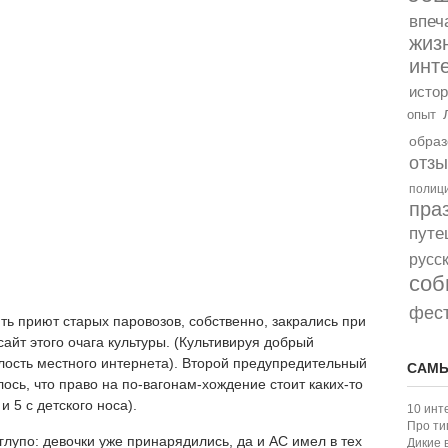
впеч
жиз
инт
истор
опыт
образ
отз
полиц
пра
путе
русс
соб
фес
ь приют старых паровозов, собственно, закрались при
айт этого очага культуры. (Культивируя добрый
лость местного интернета). Второй предупредительный
САМЫ
лось, что право на по-вагонам-хождение стоит каких-то
и 5 с детского носа).
10 инт
Про ти
глупо: девочки уже принарядились, да и АС имел в тех
Дикие 