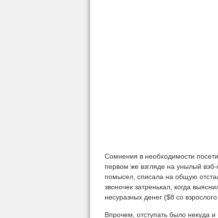
Сомнения в необходимости посетит
первом же взгляде на унылый вэб-с
помысел, списала на общую отста
звоночек затренькал, когда выясни
несуразных денег ($8 со взрослого 
Впрочем, отступать было некуда и 