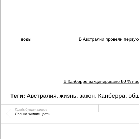
воды
В Австралии провели первую
В Канберре вакцинировано 80 % на
Теги:
Австралия
,
жизнь
,
закон
,
Канберра
,
общ
Предыдущая запись
Осенне-зимние цветы