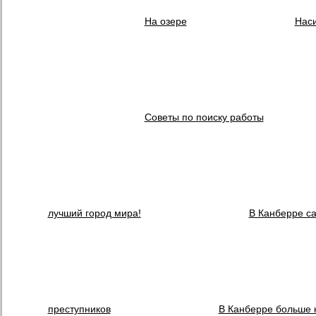
На озере
Наси
Советы по поиску работы
лучший город мира!
В Канберре с
преступников
В Канберре больше 