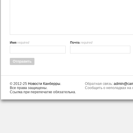
Имя
required
Почта
required
© 2012-25
Новости Канберры
.
Обратная связь:
admin@canb
Все права защищены.
Сообщить о неполадках на с
Ссылка при перепечатке обязательна.