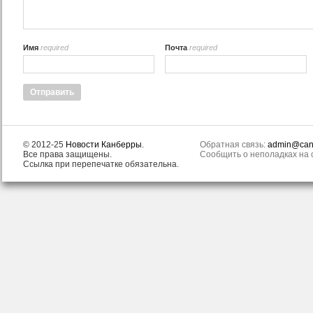
Имя
required
Почта
required
© 2012-25
Новости Канберры
.
Обратная связь:
admin@canb
Все права защищены.
Сообщить о неполадках на с
Ссылка при перепечатке обязательна.