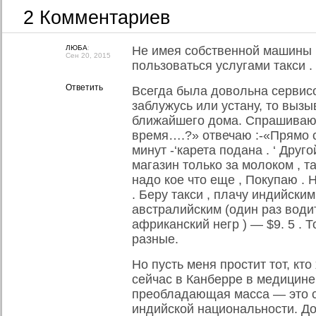
2 Комментариев
ЛЮБА
:
Не имея собственной машины ,
Сен 20, 2015
пользоваться услугами такси .
Ответить
Всегда была довольна сервисо
заблужусь или устану, то вызы
ближайшего дома. Спрашивают
время….?» отвечаю :-«Прямо с
минут -‘карета подана . ‘ Друг
магазин только за молоком , т
надо кое что еще , Покупаю .
. Беру такси , плачу индийским
австралийским (один раз води
африканский негр ) — $9. 5 . Т
разные.
Но пусть меня простит тот, кто
сейчас в Канберре в медицине
преобладающая масса — это 
индийской национальности. До