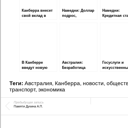
Канберра внесет
Намедни: Доллар
Намедни:
свой вклад в
подрос,
Кредитная ста
национальную
Программа
Тернбулл
космическую
судостроения,
пародирует
программу
Новые визы для
Трампа,
родителей
Компенсация
беженцам
В Канберре
Австралия:
Госуслуги и
введут новую
Безработица
искусственн
систему оплаты
растет
интеллект
проезда
Теги:
Австралия
,
Канберра
,
новости
,
общест
транспорт
,
экономика
Предыдущая запись
Памяти Дукина А.П.