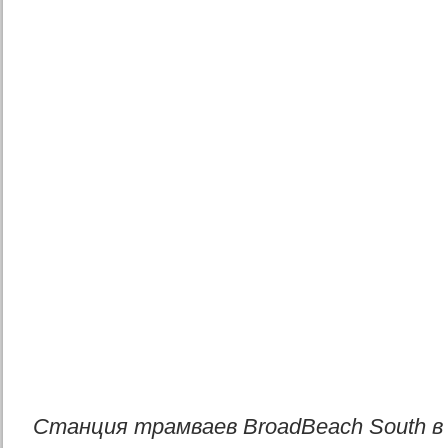
Станция трамваев BroadBeach South в