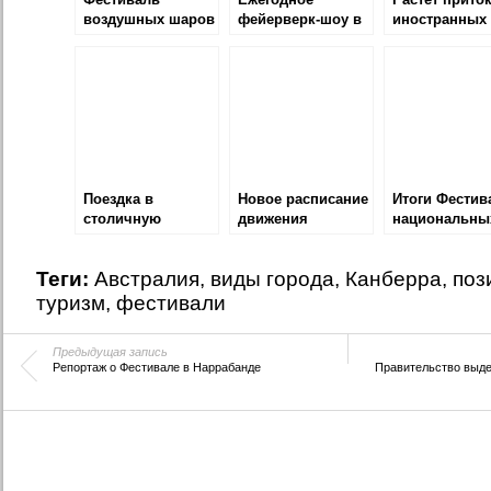
воздушных шаров
фейерверк-шоу в
иностранных
— 2015
Канберре прошло
туристов в
успешно
Канберру
Поездка в
Новое расписание
Итоги Фестив
столичную
движения
национальны
Канберру
автобусов в
культур 2019
Канберре
Теги:
Австралия
,
виды города
,
Канберра
,
поз
туризм
,
фестивали
Предыдущая запись
Репортаж о Фестивале в Наррабанде
Правительство выде