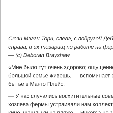
Сюзи Мэгги Торн, слева, с подругой Де
справа, и их товарищ по работе на фе
— (с) Deborah Brayshaw
«Мне было тут очень здорово; ощущение
большой семье живешь, — вспоминает о
бытье в Манго Плейс.
— У нас случались восхитительные сов
хозяева фермы устраивали нам коллек
кино, шашлыки на пляже… Никогда не з