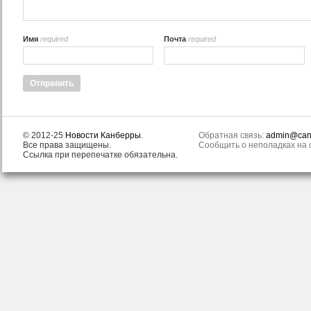
Имя
required
Почта
required
© 2012-25
Новости Канберры
.
Обратная связь:
admin@canb
Все права защищены.
Сообщить о неполадках на с
Ссылка при перепечатке обязательна.