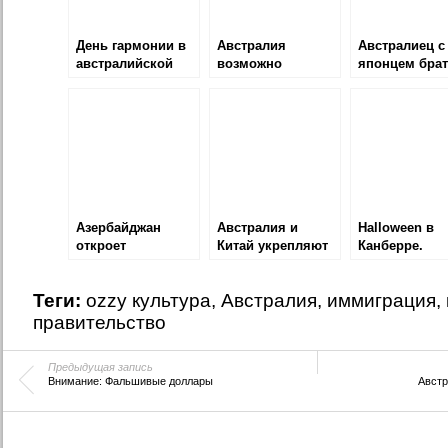
День гармонии в
Австралия
Австралиец с
австралийской
возможно
японцем бра
школе и
изменит правила
вовек?
мультикультурализм
для мигрантов
Азербайджан
Австралия и
Halloween в
откроет
Китай укрепляют
Канберре.
посольство в
сотрудничество
Канберре
Теги:
ozzy культура
,
Австралия
,
иммиграция
,
правительство
Предыдущая запись
Внимание: Фальшивые доллары
Австр