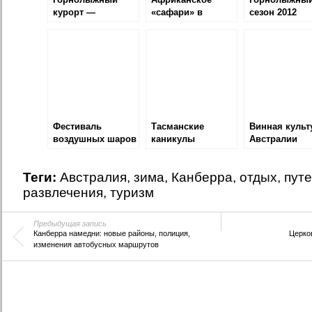
курорт —
«сафари» в
сезон 2012
Перишер
центре Канберры
Фестиваль
Тасманские
Винная культ
воздушных шаров
каникулы
Австралии
Теги:
Австралия
,
зима
,
Канберра
,
отдых
,
пут
развлечения
,
туризм
Предыдущая запись
Канберра намедни: новые районы, полиция,
Церко
изменения автобусных маршрутов