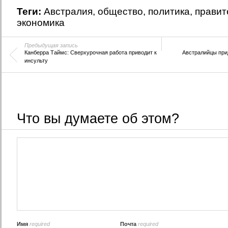
мультикультурализм
судостроения
Теги:
Австралия
,
общество
,
политика
,
правит
Новые визы 
родителей
экономика
Предыдущая запись
Канберра Таймс: Сверхурочная работа приводит к
Австралийцы при
инсульту
Что вы думаете об этом?
Имя
required
Почта
required