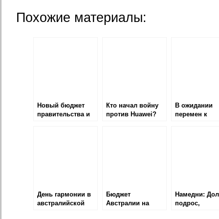
Похожие материалы:
Новый бюджет
Кто начал войну
В ожидании
правительства и
против Huawei?
перемен к
обратная связь
лучшему
День гармонии в
Бюджет
Намедни: Дол
австралийской
Австралии на
подрос,
школе и
2016-17 год
Программа