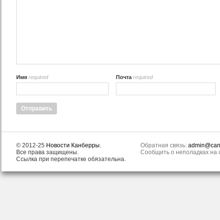
Имя
required
Почта
required
© 2012-25
Новости Канберры
.
Обратная связь:
admin@canb
Все права защищены.
Сообщить о неполадках на с
Ссылка при перепечатке обязательна.