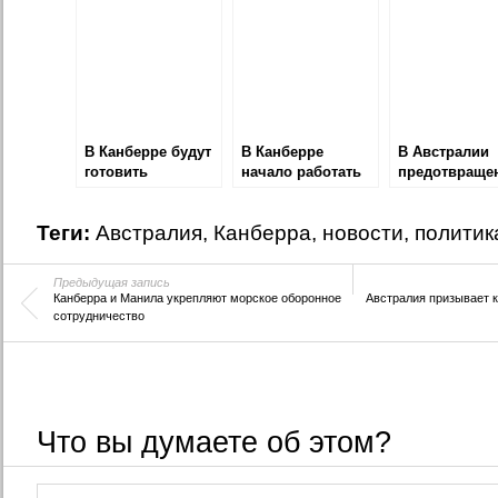
космическую
поможет
программу
В Канберре будут
В Канберре
В Австралии
готовить
начало работать
предотвраще
сертифицированных
Посольство
теракт
антихакеров
Эстонии в
Теги:
Австралия
,
Канберра
,
новости
,
политик
Австралии
Предыдущая запись
Канберра и Манила укрепляют морское оборонное
Австралия призывает к
сотрудничество
Что вы думаете об этом?