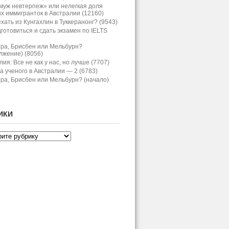
муж невтерпеж» или нелегкая доля
х иммигранток в Австралии (12160)
хать из Кунгахлин в Туккеранонг? (9543)
дготовиться и сдать экзамен по IELTS
ра, Брисбен или Мельбурн?
лжение) (8056)
ия: Все не как у нас, но лучше (7707)
а ученого в Австралии — 2 (6783)
ра, Брисбен или Мельбурн? (начало)
ИКИ