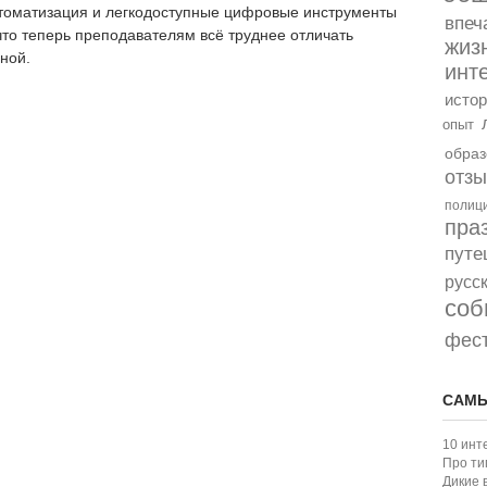
автоматизация и легкодоступные цифровые инструменты
впеч
то теперь преподавателям всё труднее отличать
жиз
ной.
инт
истор
опыт
образ
отз
полиц
пра
путе
русс
соб
фес
САМЫ
10 инт
Про ти
Дикие 