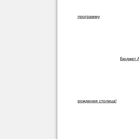
программу
Бюджет А
рождения столица!