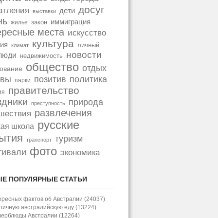
досуг
атления
дети
выставки
нь
иммиграция
закон
жилье
ересные места
искусство
культура
ия
личный
климат
новости
люди
недвижимость
общество
отдых
ование
позитив
политика
ывы
парки
правительство
ия
здники
природа
преступность
развлечения
шествия
русские
кая школа
ытия
туризм
транспорт
фото
тивали
экономика
Е ПОПУЛЯРНЫЕ СТАТЬИ
ересных фактов об Австралии (24037)
пичную австралийскую еду (13224)
верблюды Австралии (12264)