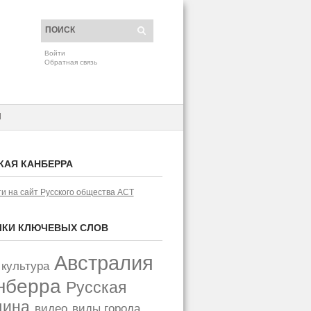
Войти
Обратная связь
H
КАЯ КАНБЕРРА
и на сайт Русского общества АСТ
КИ КЛЮЧЕВЫХ СЛОВ
Австралия
 культура
нберра
Русская
щина
видео
виды города