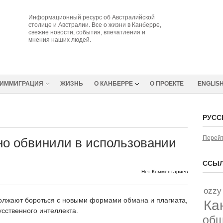
Информационный ресурс об Австралийской
столице и Австралии. Все о жизни в Канберре,
свежие новости, события, впечатления и
мнения наших людей.
ИММИГРАЦИЯ
ЖИЗНЬ
О КАНБЕРРЕ
О ПРОЕКТЕ
ENGLIS
РУСС
Перейт
о обвинили в использовании
ССЫЛ
Нет Комментариев
ozzy
олжают бороться с новыми формами обмана и плагиата,
Ка
сственного интеллекта.
об