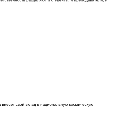
ветственность разделяют и студенты, и преподаватели, и
 внесет свой вклад в национальную космическую