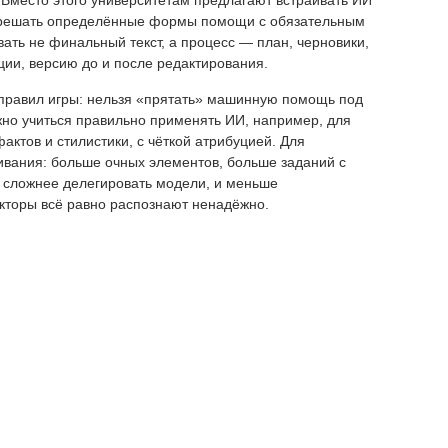
 Вместо этого университетам предлагают встраивать ИИ
азрешать определённые формы помощи с обязательным
ать не финальный текст, а процесс — план, черновики,
ции, версию до и после редактирования.
 правил игры: нельзя «прятать» машинную помощь под
жно учиться правильно применять ИИ, например, для
фактов и стилистики, с чёткой атрибуцией. Для
ивания: больше очных элементов, больше заданий с
сложнее делегировать модели, и меньше
кторы всё равно распознают ненадёжно.