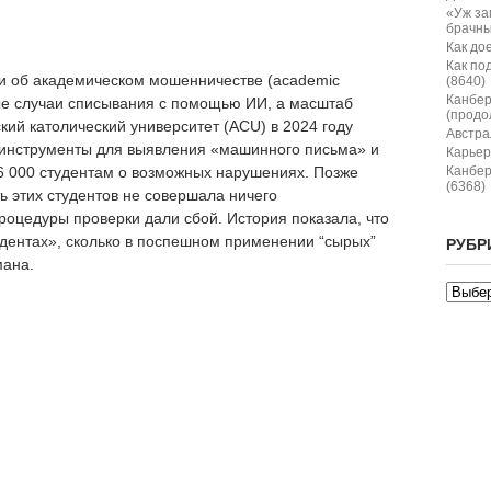
«Уж за
брачны
Как дое
Как по
ии об академическом мошенничестве (academic
(8640)
Канбер
ные случаи списывания с помощью ИИ, а масштаб
(продо
ий католический университет (ACU) в 2024 году
Австрал
инструменты для выявления «машинного письма» и
Карьер
 000 студентам о возможных нарушениях. Позже
Канбер
(6368)
ь этих студентов не совершала ничего
роцедуры проверки дали сбой. История показала, что
удентах», сколько в поспешном применении “сырых”
РУБР
мана.