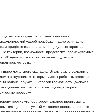
Когда тысячи студентов получают письма с
сихологический ущерб неизбежен, даже если дело
етам придётся выстраивать процедурные гарантии:
ные критерии, возможность представить промежуточные
я. ИИ-детекторы в этой схеме не «судьи», а
повод присмотреться».
му шире локального скандала. Вузам важно сохранить
лям к выпускникам, которые умеют работать вместе с
овый баланс: обучать цифровой грамотности (включая
 академическую честность методами, которые
ическую проверку.
кторов» против «генераторов» заранее проигрышна.
втоматизация, а разумный механизм оценки и честные