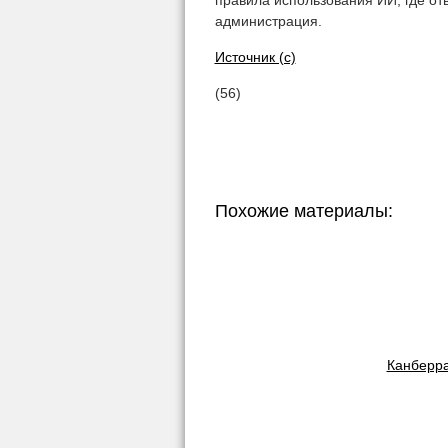
правила использования ИИ, где от
администрация.
Источник (с)
(56)
Похожие материалы:
Канберра