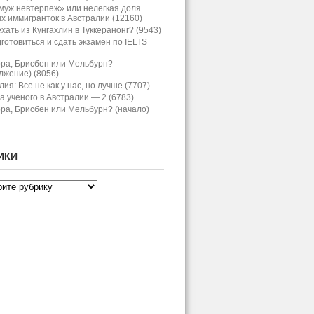
муж невтерпеж» или нелегкая доля
х иммигранток в Австралии (12160)
хать из Кунгахлин в Туккеранонг? (9543)
дготовиться и сдать экзамен по IELTS
ра, Брисбен или Мельбурн?
лжение) (8056)
ия: Все не как у нас, но лучше (7707)
а ученого в Австралии — 2 (6783)
ра, Брисбен или Мельбурн? (начало)
ИКИ