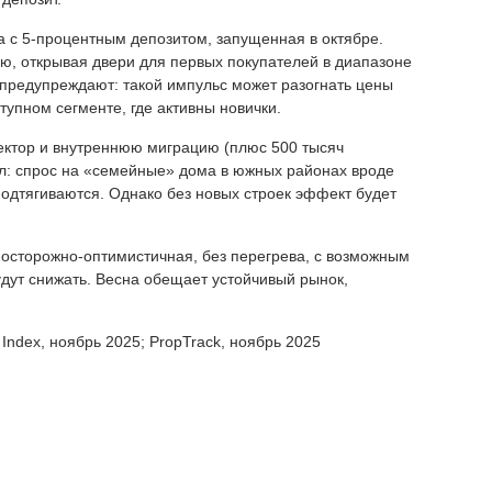
 с 5-процентным депозитом, запущенная в октябре.
ию, открывая двери для первых покупателей в диапазоне
s предупреждают: такой импульс может разогнать цены
тупном сегменте, где активны новички.
ектор и внутреннюю миграцию (плюс 500 тысяч
ул: спрос на «семейные» дома в южных районах вроде
подтягиваются. Однако без новых строек эффект будет
 осторожно-оптимистичная, без перегрева, с возможным
удут снижать. Весна обещает устойчивый рынок,
 Index, ноябрь 2025; PropTrack, ноябрь 2025