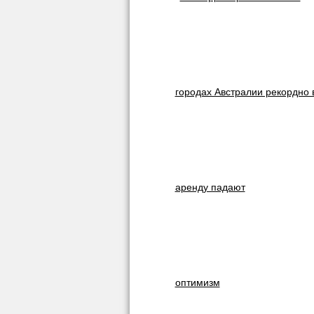
городах Австралии рекордно 
аренду падают
оптимизм