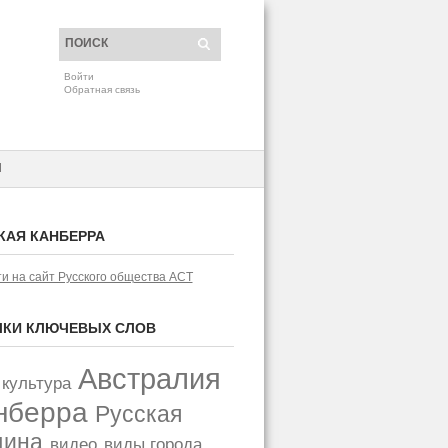
Войти
Обратная связь
H
КАЯ КАНБЕРРА
и на сайт Русского общества АСТ
КИ КЛЮЧЕВЫХ СЛОВ
Австралия
 культура
нберра
Русская
щина
видео
виды города