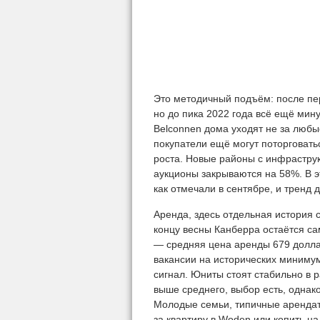
Это методичный подъём: после пер
но до пика 2022 года всё ещё мину
Belconnen дома уходят не за любые
покупатели ещё могут поторговать
роста. Новые районы с инфраструк
аукционы закрываются на 58%. В э
как отмечали в сентябре, и тренд
Аренда, здесь отдельная история 
концу весны Канберра остаётся с
— средняя цена аренды 679 доллар
вакансии на исторических минимума
сигнал. Юниты стоят стабильно в р
выше среднего, выбор есть, однак
Молодые семьи, типичные арендат
за квартиру в Woden или копить на