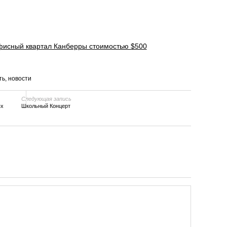
исный квартал Канберры стоимостью $500
ть
,
новости
Следующая запись
ых
Школьный Концерт