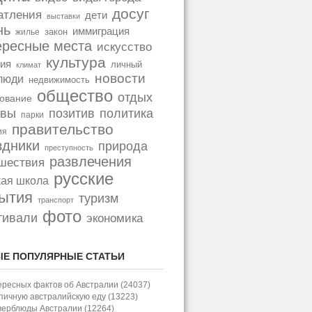
досуг
атления
дети
выставки
нь
иммиграция
закон
жилье
ересные места
искусство
культура
ия
личный
климат
новости
люди
недвижимость
общество
отдых
ование
позитив
политика
ывы
парки
правительство
ия
здники
природа
преступность
развлечения
шествия
русские
кая школа
ытия
туризм
транспорт
фото
тивали
экономика
Е ПОПУЛЯРНЫЕ СТАТЬИ
ересных фактов об Австралии (24037)
пичную австралийскую еду (13223)
верблюды Австралии (12264)