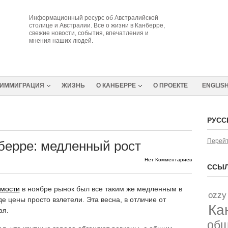
Информационный ресурс об Австралийской
столице и Австралии. Все о жизни в Канберре,
свежие новости, события, впечатления и
мнения наших людей.
ИММИГРАЦИЯ
ЖИЗНЬ
О КАНБЕРРЕ
О ПРОЕКТЕ
ENGLIS
РУСС
Перейт
берре: медленный рост
Нет Комментариев
ССЫЛ
мости
в ноябре рынок был все таким же медленным в
ozzy
де цены просто взлетели. Эта весна, в отличие от
Ка
ая.
об