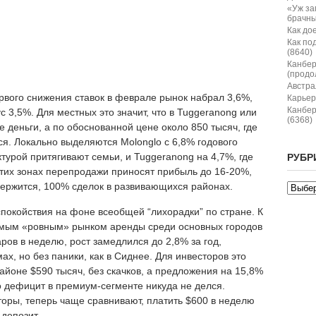
«Уж за
брачны
Как дое
Как по
(8640)
Канбер
(продо
Австрал
вого снижения ставок в феврале рынок набрал 3,6%,
Карьер
Канбер
с 3,5%. Для местных это значит, что в Tuggeranong или
(6368)
 деньги, а по обоснованной цене около 850 тысяч, где
ся. Локально выделяются Molonglo с 6,8% годового
турой притягивают семьи, и Tuggeranong на 4,7%, где
РУБР
тих зонах перепродажи приносят прибыль до 16-20%,
 держится, 100% сделок в развивающихся районах.
спокойствия на фоне всеобщей “лихорадки” по стране. К
амым «ровным» рынком аренды среди основных городов
ов в неделю, рост замедлился до 2,8% за год,
х, но без паники, как в Сиднее. Для инвесторов это
айоне $590 тысяч, без скачков, а предложения на 15,8%
о дефицит в премиум-сегменте никуда не делся.
оры, теперь чаще сравнивают, платить $600 в неделю
 депозит.