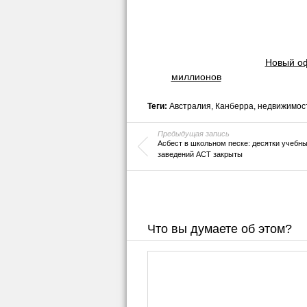
Новый оф
миллионов
Теги:
Австралия
,
Канберра
,
недвижимос
Предыдущая запись
Асбест в школьном песке: десятки учебн
заведений ACT закрыты
Что вы думаете об этом?