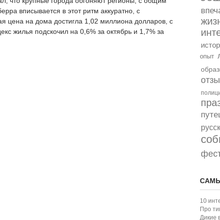
ал, что крупные города обгоняют регионы, с общим
впеч
ерра вписывается в этот ритм аккуратно, с
жиз
я цена на дома достигла 1,02 миллиона долларов, с
инт
екс жилья подскочил на 0,6% за октябрь и 1,7% за
истор
опыт
образ
отз
полиц
пра
путе
русс
соб
фес
САМЫ
10 инт
Про ти
Дикие 