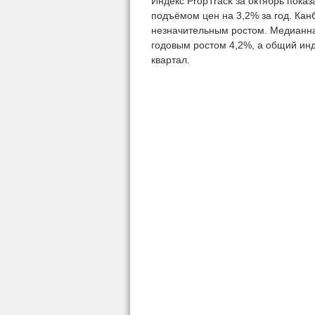
Индекс PropTrack за октябрь показ
подъёмом цен на 3,2% за год. Канб
незначительным ростом. Медианна
годовым ростом 4,2%, а общий инд
квартал.