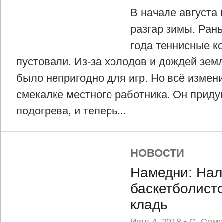
В начале августа 
разгар зимы. Ран
года теннисные к
пустовали. Из-за холодов и дождей зем
было непригодно для игр. Но всё измен
смекалке местного работника. Он приду
подогрева, и теперь...
НОВОСТИ
Намедни: Нал
баскетболист
кладь
Июл 4, 2018
•
С. Сем