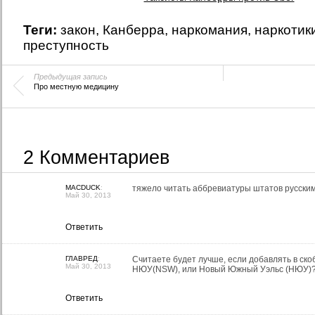
Теги:
закон
,
Канберра
,
наркомания
,
наркотик
преступность
Предыдущая запись
Про местную медицину
2 Комментариев
MACDUCK
:
тяжело читать аббревиатуры штатов русским
Май 30, 2013
Ответить
ГЛАВРЕД
:
Считаете будет лучше, если добавлять в ско
Май 30, 2013
НЮУ(NSW), или Новый Южный Уэльс (НЮУ)
Ответить