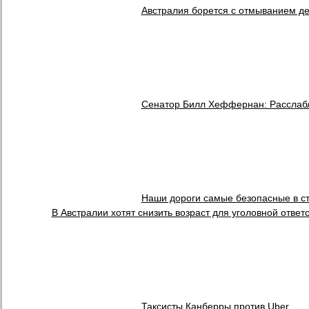
Австралия борется с отмыванием д
Сенатор Билл Хеффернан: Расслабл
Наши дороги самые безопасные в ст
В Австралии хотят снизить возраст для уголовной ответ
Таксисты Канберры против Uber