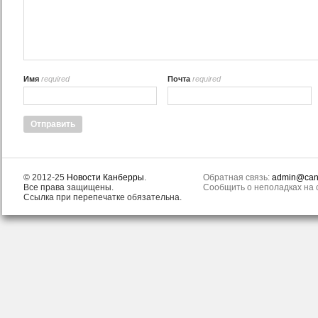
Имя
required
Почта
required
© 2012-25
Новости Канберры
.
Обратная связь:
admin@canb
Все права защищены.
Сообщить о неполадках на с
Ссылка при перепечатке обязательна.