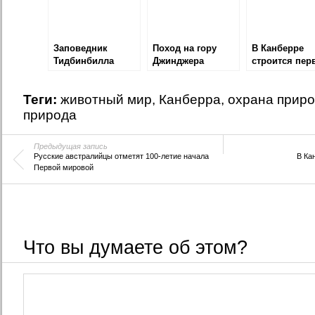
Заповедник
Поход на гору
В Канберре
Тидбинбилла
Джинджера
строится пер
станция
солнечной
Теги:
животный мир
,
Канберра
,
охрана прир
энергии
природа
Предыдущая запись
Русские австралийцы отметят 100-летие начала
В Ка
Первой мировой
Что вы думаете об этом?