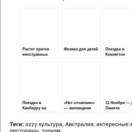
Растет приток
Физика для детей
Поездка в
иностранных
Кокингтон
туристов в
Канберру
Поездка в
«Нет отчаянию»
11 Ноября — 
Канберру на
— заповедная
Памяти
машине
усадьба-отель
Теги:
ozzy культура
,
Австралия
,
интересные 
рестораны
,
туризм