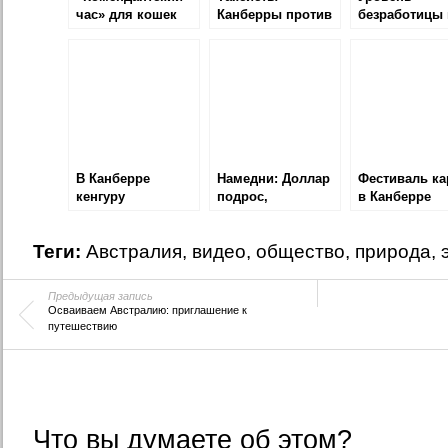
час» для кошек
Канберры против
безработицы 
Uber
Канберре оди
самых низких
стране
В Канберре
Намедни: Доллар
Фестиваль ка
кенгуру
подрос,
в Канберре
попытался
Программа
атаковать
судостроения,
Теги:
Австралия
,
видео
,
общество
,
природа
,
автомобиль
Новые визы для
родителей
Предыдущая запись
Осваиваем Австралию: приглашение к
путешествию
Что вы думаете об этом?