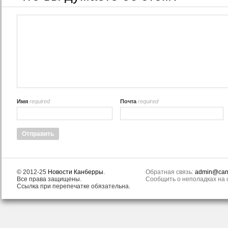
Имя
required
Почта
required
© 2012-25
Новости Канберры
.
Обратная связь:
admin@canb
Все права защищены.
Сообщить о неполадках на с
Ссылка при перепечатке обязательна.