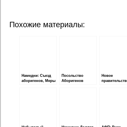
Похожие материалы:
Намедни: Съезд
Посольство
Новое
аборигенов, Меры
Аборигенов
правительств
безопасности,
Австралии
Спортлото
принесло при