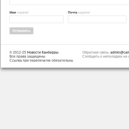
Имя
required
Почта
required
© 2012-25
Новости Канберры
.
Обратная связь:
admin@canb
Все права защищены.
Сообщить о неполадках на с
Ссылка при перепечатке обязательна.