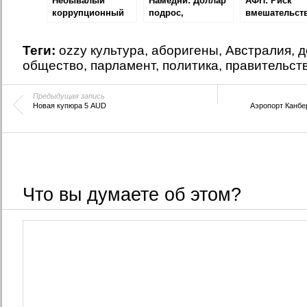
Небывалый
Намедни: Доллар
АФП: Риск
коррупционный
подрос,
вмешательст
скандал в
Программа
России в
Австралийском
судостроения,
австралийски
Теги:
ozzy культура
,
аборигены
,
Австралия
,
д
Налоговом
Новые визы для
выборы реал
Управлении
родителей
общество
,
парламент
,
политика
,
правительст
Предыдущая запись
Новая купюра 5 AUD
Аэропорт Канбе
Что вы думаете об этом?