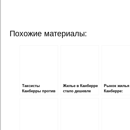
Похожие материалы:
Таксисты
Жилье в Канберре
Рынок жилья
Канберры против
стало дешевле
Канберре:
Uber
падение или
стагнация?