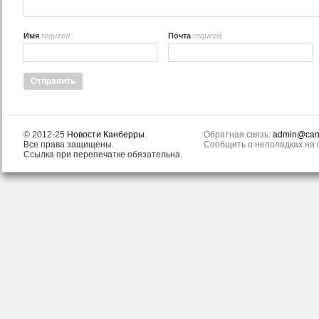
Имя
required
Почта
required
© 2012-25
Новости Канберры
.
Обратная связь:
admin@canb
Все права защищены.
Сообщить о неполадках на с
Ссылка при перепечатке обязательна.