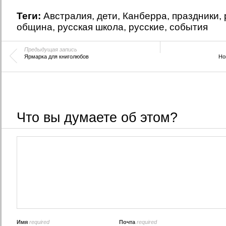
«Золушка»
Теги:
Австралия
,
дети
,
Канберра
,
праздники
,
община
,
русская школа
,
русские
,
события
Предыдущая запись
Ярмарка для книголюбов
Но
Что вы думаете об этом?
Имя
required
Почта
required