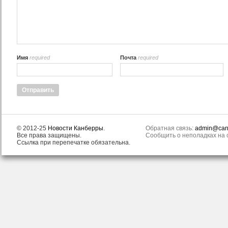
Имя
required
Почта
required
© 2012-25
Новости Канберры
.
Обратная связь:
admin@canb
Все права защищены.
Сообщить о неполадках на с
Ссылка при перепечатке обязательна.