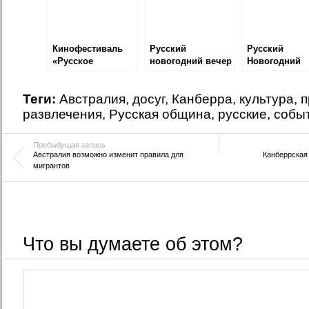
Кинофестиваль
Русский
Русский
«Русское
новогодний вечер
Новогодний
возрождение»
— 2017
Вечер — 2018
Теги:
Австралия
,
досуг
,
Канберра
,
культура
,
п
развлечения
,
Русская община
,
русские
,
собы
Предыдущая запись
Австралия возможно изменит правила для
Канберрская
мигрантов
Что вы думаете об этом?