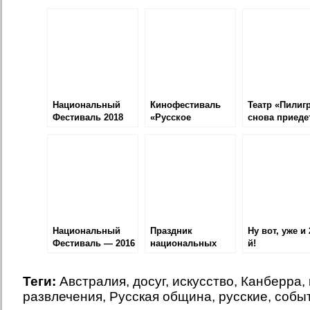
Национальный
Кинофестиваль
Театр «Пилиг
Фестиваль 2018
«Русское
снова приеде
возрождение»
Канберру
Национальный
Праздник
Ну вот, уже и 
Фестиваль — 2016
национальных
й!
культур
Теги:
Австралия
,
досуг
,
искусство
,
Канберра
,
развлечения
,
Русская община
,
русские
,
собы