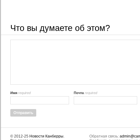
Что вы думаете об этом?
Имя
required
Почта
required
© 2012-25
Новости Канберры
.
Обратная связь:
admin@canb