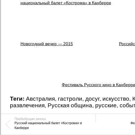
национальный балет «Кострома» в Канберре
Новогодний вечер — 2015
Российс
Фестиваль Русского кино в Канберр
Теги:
Австралия
,
гастроли
,
досуг
,
искусство
,
развлечения
,
Русская община
,
русские
,
собы
Предыдущая запись
Русский национальный балет «Кострома» в
Фе
Канберре