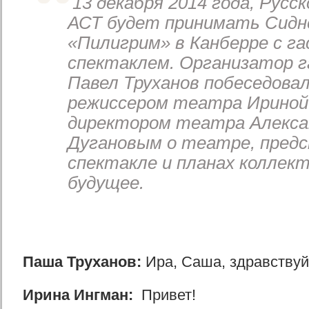
13 декабря 2014 года, Русс
АСТ будет принимать Сидн
«Пилигрим» в Канберре с г
спектаклем. Организатор 
Павел Труханов побеседова
режиссером театра Ириной
директором театра Алекса
Дугановым о театре, пред
спектакле и планах коллект
будущее.
Паша Труханов:
Ира, Саша, здравствуй
Ирина Ингман:
Привет!