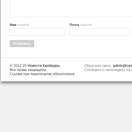
Имя
required
Почта
required
© 2012-25
Новости Канберры
.
Обратная связь:
admin@canb
Все права защищены.
Сообщить о неполадках на с
Ссылка при перепечатке обязательна.