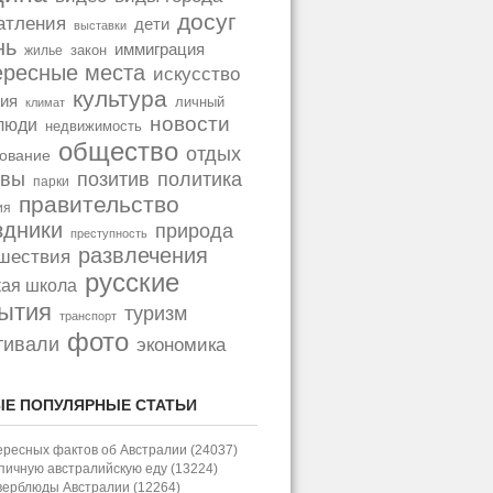
досуг
атления
дети
выставки
нь
иммиграция
закон
жилье
ересные места
искусство
культура
ия
личный
климат
новости
люди
недвижимость
общество
отдых
ование
позитив
политика
ывы
парки
правительство
ия
здники
природа
преступность
развлечения
шествия
русские
кая школа
ытия
туризм
транспорт
фото
тивали
экономика
Е ПОПУЛЯРНЫЕ СТАТЬИ
ересных фактов об Австралии (24037)
пичную австралийскую еду (13224)
верблюды Австралии (12264)