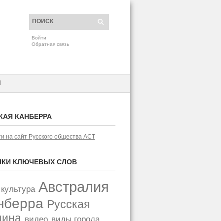
Войти
Обратная связь
H
КАЯ КАНБЕРРА
и на сайт Русского общества АСТ
КИ КЛЮЧЕВЫХ СЛОВ
Австралия
 культура
нберра
Русская
щина
видео
виды города