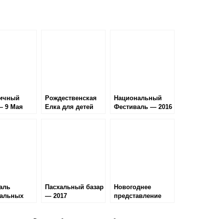
ичный
Рождественская
Национальный
— 9 Мая
Елка для детей
Фестиваль — 2016
аль
Пасхальный базар
Новогоднее
альных
— 2017
представление
 2017
для детей