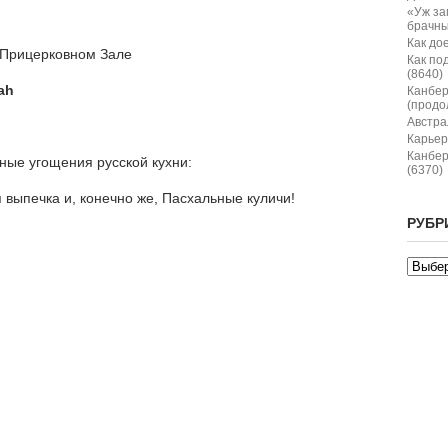
«Уж за
брачны
Как дое
 в Прицерковном Зале
Как по
(8640)
ah
Канбер
(продо
Австрал
Карьер
Канбер
ные угощения русской кухни:
(6370)
 выпечка и, конечно же, Пасхальные куличи!
РУБР