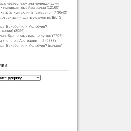
муж невтерпеж» или нелегкая доля
х иммигранток в Австралии (12160)
хать из Кунгахлин в Туккеранонг? (9543)
дготовиться и сдать экзамен по IELTS
ра, Брисбен или Мельбурн?
лжение) (8056)
ия: Все не как у нас, но лучше (7707)
а ученого в Австралии — 2 (6783)
ра, Брисбен или Мельбурн? (начало)
ИКИ