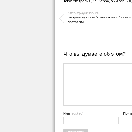
Теги:
Австралия
,
Канберра
,
обьявления
Предыдущая запись
Гастроли лучшего балалаечника России и
Австралии
Что вы думаете об этом?
Имя
required
Почт