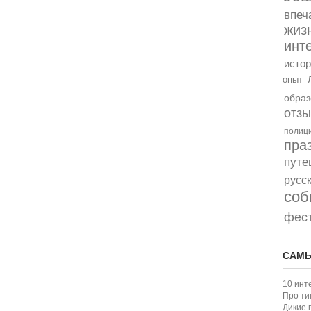
впеч
жиз
инт
истор
опыт
образ
отз
полиц
пра
путе
русс
соб
фес
САМЫ
10 инт
Про ти
Дикие 