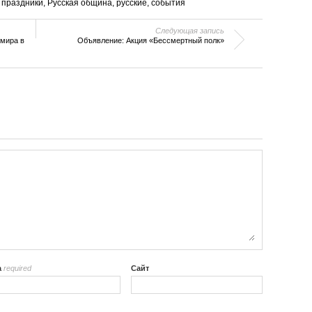
,
праздники
,
Русская община
,
русские
,
события
Следующая запись
 мира в
Объявление: Акция «Бессмертный полк»
а
required
Сайт