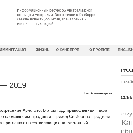
Информационный ресурс об Австралийской
столице и Австралии. Все о жизни в Канберре,
свежие новости, события, впечатления и
мнения наших людей.
ИММИГРАЦИЯ
ЖИЗНЬ
О КАНБЕРРЕ
О ПРОЕКТЕ
ENGLIS
РУСС
Перейт
 — 2019
Нет Комментариев
ССЫЛ
скресение Христово. В этом году православная Пасха
ozzy
 по сложившейся традиции, Приход Св.Иоанна Предтечи
Ка
да приглашают всех желающих на ежегодный
об