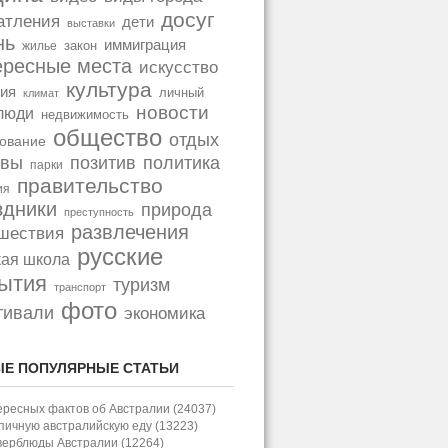
досуг
атления
дети
выставки
нь
иммиграция
закон
жилье
ересные места
искусство
культура
ия
личный
климат
новости
люди
недвижимость
общество
отдых
ование
позитив
политика
ывы
парки
правительство
ия
здники
природа
преступность
развлечения
шествия
русские
кая школа
ытия
туризм
транспорт
фото
тивали
экономика
Е ПОПУЛЯРНЫЕ СТАТЬИ
ересных фактов об Австралии (24037)
пичную австралийскую еду (13223)
верблюды Австралии (12264)