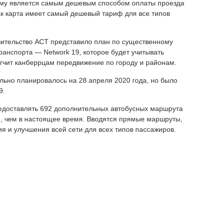
му является самым дешевым способом оплаты проезда
ак карта имеет самый дешевый тариф для все типов
авительство ACT представило план по существенному
анспорта — Network 19, которое будет учитывать
гчит канберрцам передвижение по городу и районам.
ьно планировалось на 28 апреля 2020 года, но было
9.
редоставлять 692 дополнительных автобусных маршрута
е, чем в настоящее время. Вводятся прямые маршруты,
я и улучшения всей сети для всех типов пассажиров.