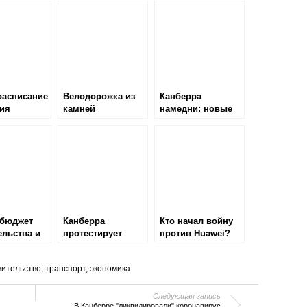
расписание
Велодорожка из
Канберра
ия
камней
намедни: новые
сов в
самоцветов
районы, полиция,
ре
изменения
автобусных
маршрутов
бюджет
Канберра
Кто начал войну
ельства и
протестирует
против Huawei?
ая связь
беспаспортный
въезд в страну
вительство
,
транспорт
,
экономика
Следующая запись
В Канберре "ликвидировали" коронавирус