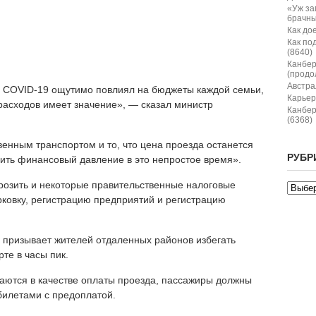
«Уж за
брачны
Как дое
Как по
(8640)
Канбер
(продо
Австрал
о COVID-19 ощутимо повлиял на бюджеты каждой семьи,
Карьер
расходов имеет значение», — сказал министр
Канбер
(6368)
енным транспортом и то, что цена проезда останется
РУБР
ить финансовый давление в это непростое время».
розить и некоторые правительственные налоговые
рковку, регистрацию предприятий и регистрацию
во призывает жителей отдаленных районов избегать
те в часы пик.
ются в качестве оплаты проезда, пассажиры должны
билетами с предоплатой.