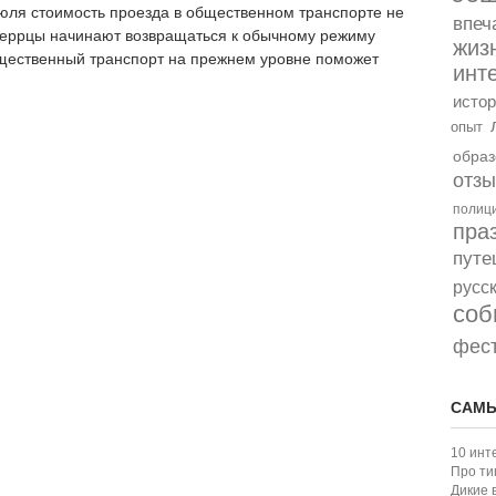
июля стоимость проезда в общественном транспорте не
впеч
нберрцы начинают возвращаться к обычному режиму
жиз
бщественный транспорт на прежнем уровне поможет
инт
истор
опыт
образ
отз
полиц
пра
путе
русс
соб
фес
САМЫ
10 инт
Про ти
Дикие 