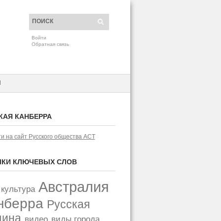
Войти
Обратная связь
H
КАЯ КАНБЕРРА
и на сайт Русского общества АСТ
КИ КЛЮЧЕВЫХ СЛОВ
Австралия
 культура
нберра
Русская
щина
видео
виды города