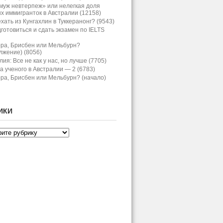
муж невтерпеж» или нелегкая доля
х иммигранток в Австралии (12158)
хать из Кунгахлин в Туккеранонг? (9543)
дготовиться и сдать экзамен по IELTS
ра, Брисбен или Мельбурн?
лжение) (8056)
ия: Все не как у нас, но лучше (7705)
а ученого в Австралии — 2 (6783)
ра, Брисбен или Мельбурн? (начало)
ИКИ