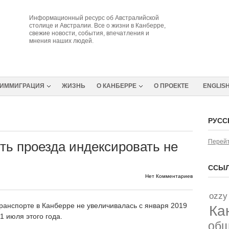
Информационный ресурс об Австралийской
столице и Австралии. Все о жизни в Канберре,
свежие новости, события, впечатления и
мнения наших людей.
ИММИГРАЦИЯ
ЖИЗНЬ
О КАНБЕРРЕ
О ПРОЕКТЕ
ENGLIS
РУСС
Перейт
ть проезда индексировать не
ССЫЛ
Нет Комментариев
ozzy
ранспорте в Канберре не увеличивалась с января 2019
Ка
1 июля этого года.
об