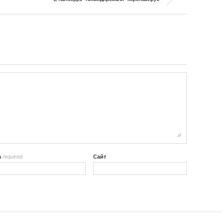
а
required
Сайт