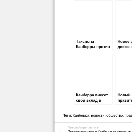
Таксисты
Новое 
Канберры против
движен
Uber
автобу
Канбер
Канберра внесет
Новый 
свой вклад в
правит
национальную
обратн
космическую
Теги:
Канберра
,
новости
,
общество
,
пра
программу
Предыдущая запись
Пьяные водители в Канберре не редкость