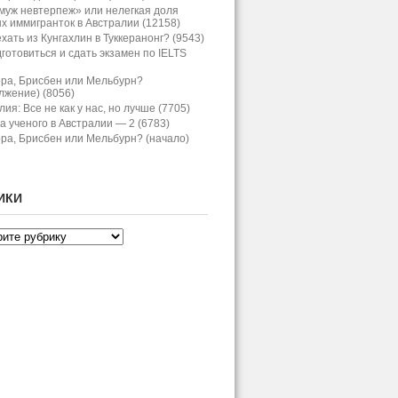
муж невтерпеж» или нелегкая доля
х иммигранток в Австралии (12158)
хать из Кунгахлин в Туккеранонг? (9543)
дготовиться и сдать экзамен по IELTS
ра, Брисбен или Мельбурн?
лжение) (8056)
ия: Все не как у нас, но лучше (7705)
а ученого в Австралии — 2 (6783)
ра, Брисбен или Мельбурн? (начало)
ИКИ