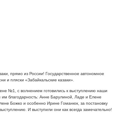
заки, прямо из России! Государственное автономное
ни и пляски «Забайкальские казаки».
сцене №1, с волнением готовились к выступлению наши
 им благодарность: Анне Барулиной, Ладе и Елене
ене Божко и особенно Ирине Гоманюк, за постановку
выступлению. И выступили они как всегда замечательно!