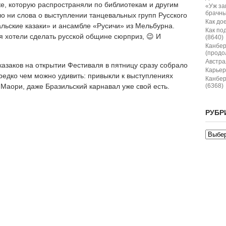
ке, которую распространяли по библиотекам и другим
«Уж за
брачны
 ни слова о выступлении танцевальных групп Русского
Как дое
льские казаки» и ансамбле «Русичи» из Мельбурна.
Как по
 хотели сделать русской общине сюрприз, 😉 И
(8640)
Канбер
(продо
Австрал
азаков на открытии Фестиваля в пятницу сразу собрало
Карьер
едко чем можно удивить: привыкли к выступлениях
Канбер
 Маори, даже Бразильский карнавал уже свой есть.
(6368)
РУБР