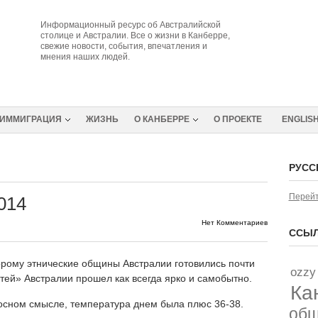
Информационный ресурс об Австралийской
столице и Австралии. Все о жизни в Канберре,
свежие новости, события, впечатления и
мнения наших людей.
ИММИГРАЦИЯ
ЖИЗНЬ
О КАНБЕРРЕ
О ПРОЕКТЕ
ENGLIS
РУСС
Перейт
014
Нет Комментариев
ССЫЛ
торому этнические общины Австралии готовились почти
ozzy
тей» Австралии прошел как всегда ярко и самобытно.
Ка
осном смысле, температура днем была плюс 36-38.
об