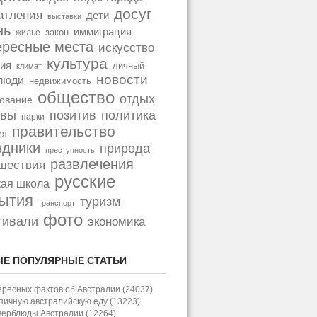
досуг
атления
дети
выставки
нь
иммиграция
закон
жилье
ересные места
искусство
культура
ия
личный
климат
новости
люди
недвижимость
общество
отдых
ование
позитив
политика
ывы
парки
правительство
ия
здники
природа
преступность
развлечения
шествия
русские
кая школа
ытия
туризм
транспорт
фото
тивали
экономика
Е ПОПУЛЯРНЫЕ СТАТЬИ
ересных фактов об Австралии (24037)
пичную австралийскую еду (13223)
верблюды Австралии (12264)