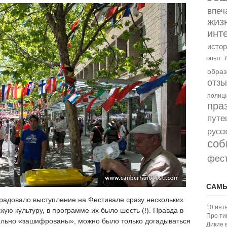
впеч
жиз
инт
истор
опыт
образ
отз
полиц
пра
путе
русс
соб
фес
САМЫ
радовало выступление на Фестивале сразу нескольких
10 инт
ую культуру, в программе их было шесть (!). Правда в
Про ти
льно «зашифрованы», можно было только догадываться
Дикие 