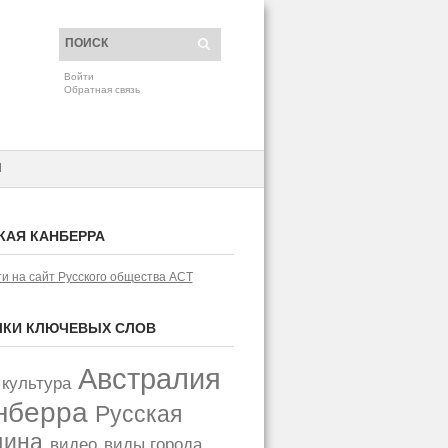
Войти
Обратная связь
H
КАЯ КАНБЕРРА
и на сайт Русского общества АСТ
КИ КЛЮЧЕВЫХ СЛОВ
Австралия
 культура
нберра
Русская
щина
видео
виды города