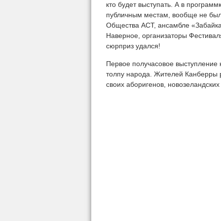
кто будет выступать. А в программ
публичным местам, вообще не было
Общества АСТ, ансамбле «Забайка
Наверное, организаторы Фестиваля
сюрприз удался!
Первое получасовое выступление к
толпу народа. Жителей Канберры р
своих аборигенов, новозеландских