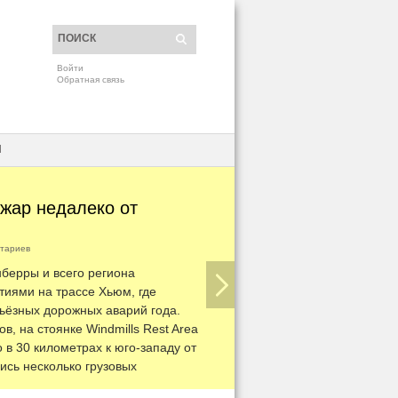
Войти
Обратная связь
H
жар недалеко от
тариев
нберры и всего региона
тиями на трассе Хьюм, где
ьёзных дорожных аварий года.
в, на стоянке Windmills Rest Area
в 30 километрах к юго-западу от
лись несколько грузовых