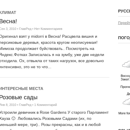
РУСС
КЛИМАТ
Весна!
НОВОСТИ
Перейт
День АНЗАКа в Австр
Сен 3, 2010
•
ГлавРед
•
Нет Комментариев
традиция
Оригинал взят у midorri в Весна! Расцвела вишня и
ПОГО
Апр 25, 2026
•
С. Семенов
•
Нет Коммен
персиковые деревья, красота кругом неописуемая!
Мимоза продолжает буйствовать.. Посмотреть на
Сегодня, 25 апреля 2026 год
Яндекс.Фотках Записалась я на зумбу, уже две недели
мероприятия, посвящённые Д
отходила. Ох, отвыкла от таких нагрузок, все довольно
дат национальной памяти. Эт
интенсивно, это не то что...
военнослужащим Австралии и
участвовавшим в военных кон
Восход
Галлиполи в 1915 году. Основ
Закат:
Во многих...
Прогн
ИНТЕРЕСНЫЕ МЕСТА
Д
Розовые сады
Янв 8, 2010
•
ГлавРед
•
1 Комментарий
НОВОСТИ
Устроили девичник в Rose Gardens У старого Парламент
More for
Теракт на Бондае: ре
Хауза 🙂 Любовались Розовыми Садами (их, по
властей
меньшей мере, три).. Розы прекрасны, как и в любой
Дек 16, 2025
•
ГлавРед
•
Нет Комментар