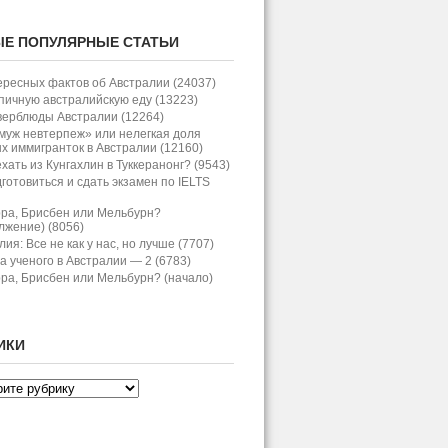
Е ПОПУЛЯРНЫЕ СТАТЬИ
ересных фактов об Австралии (24037)
пичную австралийскую еду (13223)
верблюды Австралии (12264)
: новая транспортная
муж невтерпеж» или нелегкая доля
х иммигранток в Австралии (12160)
хать из Кунгахлин в Туккеранонг? (9543)
иев
дготовиться и сдать экзамен по IELTS
 уже больше полутора лет идёт
ра, Брисбен или Мельбурн?
, строительство которого началось в
лжение) (8056)
т Denman Prospect и Whitlam с
ия: Все не как у нас, но лучше (7707)
ершит критически важную ось John
а ученого в Австралии — 2 (6783)
едина 2026 года. По меркам
ра, Брисбен или Мельбурн? (начало)
: около 227...
ИКИ
: первая смерть на