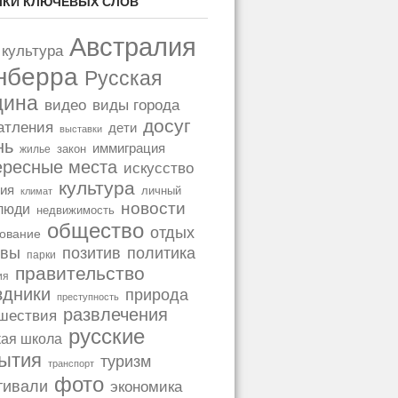
КИ КЛЮЧЕВЫХ СЛОВ
е, на знаменитом пляже Bondi
Австралия
ррористический акт, потрясший
 культура
оло 18:47 местного времени, во
нберра
Русская
ятия «Chanukah by the Sea»,
ейского праздника Хануки, два
щина
видео
виды города
и огонь по собравшейся толпе, в
досуг
атления
дети
выставки
нь
иммиграция
закон
жилье
ересные места
искусство
культура
ия
личный
климат
новости
люди
недвижимость
общество
рре: медленный рост
отдых
ование
позитив
политика
ывы
иев
парки
правительство
вижимости в ноябре рынок был все
ия
здники
природа
, например, от Брисбена, где
преступность
развлечения
сна, в отличие от прошлогодней
шествия
русские
PropTrack за октябрь показал, что
кая школа
ионы, с общим подъёмом цен на
ытия
туризм
транспорт
ется в...
фото
тивали
экономика