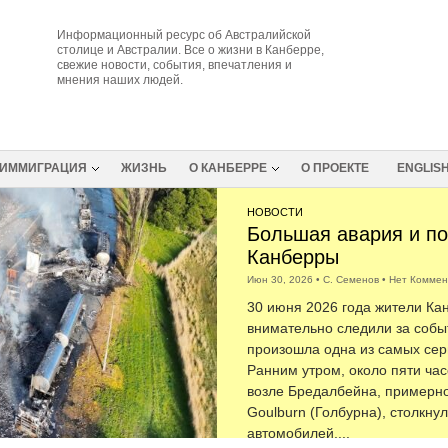
Информационный ресурс об Австралийской
столице и Австралии. Все о жизни в Канберре,
свежие новости, события, впечатления и
мнения наших людей.
ИММИГРАЦИЯ
ЖИЗНЬ
О КАНБЕРРЕ
О ПРОЕКТЕ
ENGLIS
НОВОСТИ
Большая авария и по
Канберры
Июн 30, 2026
•
С. Семенов
•
Нет Коммен
30 июня 2026 года жители Ка
внимательно следили за собы
произошла одна из самых сер
Ранним утром, около пяти часо
возле Бредалбейна, примерно 
Goulburn (Голбурна), столкну
автомобилей,...